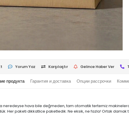
Et
Yorum Yaz
Karşılaştır
Gelince Haber Ver
ие продукта
Гарантия и доставка
Опции рассрочки
Комме
a neredeyse hava bile değmeden, tam otomatik tertemiz makinelerde,
ük. Her paketi dikkatlice paketledik. Ne eksik, ne fazla! Ortak damak t