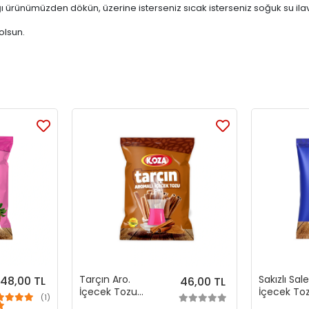
ürünümüzden dökün, üzerine isterseniz sıcak isterseniz soğuk su ilave 
olsun.
Tarçın Aro.
Sakızlı Sal
48,00 TL
46,00 TL
İçecek Tozu
İçecek To
(1)
(300 gr)
(250 gr)