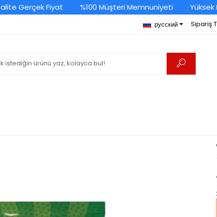
ite Gerçek Fiyat
%100 Müşteri Memnuniyeti
Yüksek Kal
Sipariş 
русский