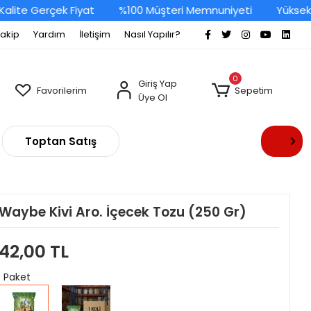
ite Gerçek Fiyat
%100 Müşteri Memnuniyeti
Yüksek Ka
Takip
Yardım
İletişim
Nasıl Yapılır?
0
Giriş Yap
Favorilerim
Sepetim
Üye Ol
Toptan Satış
Waybe Kivi Aro. İçecek Tozu (250 Gr)
42,00 TL
: Paket