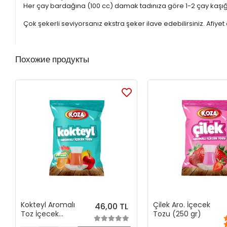
Her çay bardağına (100 cc) damak tadınıza göre 1-2 çay kaşığı 
Çok şekerli seviyorsanız ekstra şeker ilave edebilirsiniz. Afiyet 
Похожие продукты
Kokteyl Aromalı
Çilek Aro. İçecek
46,00 TL
Toz İçecek
Tozu (250 gr)
(300gr)