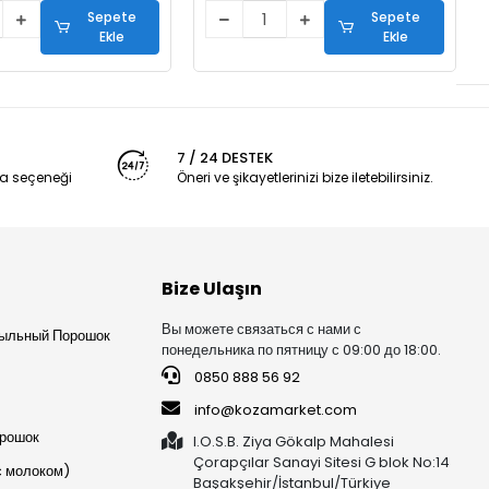
Sepete
Sepete
Ekle
Ekle
7 / 24 DESTEK
a seçeneği
Öneri ve şikayetlerinizi bize iletebilirsiniz.
Bize Ulaşın
Вы можете связаться с нами с
ыльный Порошок
понедельника по пятницу с 09:00 до 18:00.
0850 888 56 92
info@kozamarket.com
орошок
I.O.S.B. Ziya Gökalp Mahalesi
Çorapçılar Sanayi Sitesi G blok No:14
с молоком)
Başakşehir/İstanbul/Türkiye