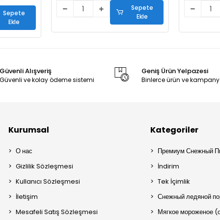
Sepete
Sepete
Ekle
Ekle
Güvenli Alışveriş
Geniş Ürün Yelpazesi
Güvenli ve kolay ödeme sistemi
Binlerce ürün ve kampany
Kurumsal
Kategoriler
О нас
Премиум Снежный П
Gizlilik Sözleşmesi
İndirim
Kullanıcı Sözleşmesi
Tek İçimlik
İletişim
Снежный ледяной п
Mesafeli Satış Sözleşmesi
Мягкое мороженое (