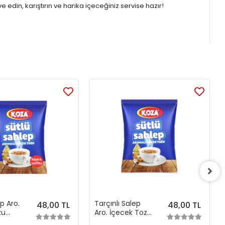
edin, karıştırın ve harika içeceğiniz servise hazır!
ep Aro.
Tarçınlı Salep
48,00 TL
48,00 TL
zu
Aro. İçecek Tozu
(250 gr)