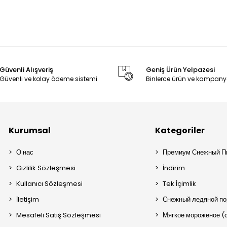
Güvenli Alışveriş
Geniş Ürün Yelpazesi
Güvenli ve kolay ödeme sistemi
Binlerce ürün ve kampany
Kurumsal
Kategoriler
О нас
Премиум Снежный П
Gizlilik Sözleşmesi
İndirim
Kullanıcı Sözleşmesi
Tek İçimlik
İletişim
Снежный ледяной п
Mesafeli Satış Sözleşmesi
Мягкое мороженое (