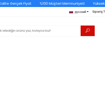
alite Gerçek Fiyat
%100 Müşteri Memnuniyeti
Yüksek 
Sipariş 
русский