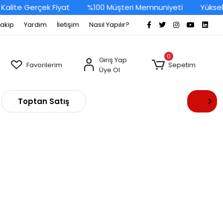
Kalite Gerçek Fiyat
%100 Müşteri Memnuniyeti
Yüksek
Takip
Yardım
İletişim
Nasıl Yapılır?
0
Giriş Yap
Favorilerim
Sepetim
Üye Ol
Toptan Satış