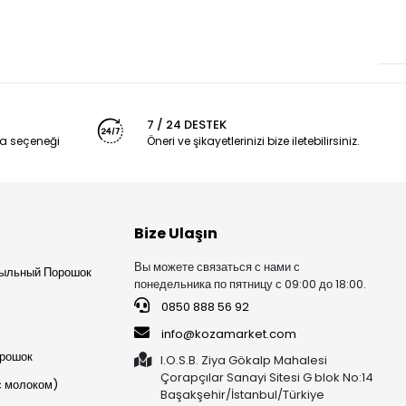
7 / 24 DESTEK
a seçeneği
Öneri ve şikayetlerinizi bize iletebilirsiniz.
Bize Ulaşın
Вы можете связаться с нами с
ыльный Порошок
понедельника по пятницу с 09:00 до 18:00.
0850 888 56 92
info@kozamarket.com
орошок
I.O.S.B. Ziya Gökalp Mahalesi
Çorapçılar Sanayi Sitesi G blok No:14
с молоком)
Başakşehir/İstanbul/Türkiye