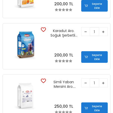
200,00 TL
Sepete
Ekle
Karadut Aro.
Soğuk Şerbetlik
İçecek Tozu
(450 gr)
200,00 TL
Sepete
Ekle
Simli Yaban
Mersini Aro.
Soğuk Şerbetlik
İçecek Tozu
(450 gr)
250,00 TL
Sepete
Ekle