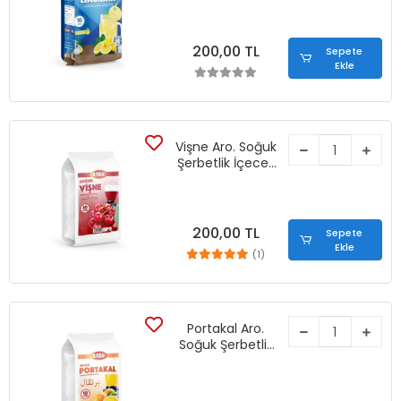
200,00 TL
Sepete
Ekle
Vişne Aro. Soğuk
Şerbetlik İçecek
Tozu (450 gr)
200,00 TL
Sepete
Ekle
(1)
Portakal Aro.
Soğuk Şerbetlik
İçecek Tozu
(450 gr)