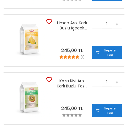
Limon Aro. Karlı
Buzlu İçecek
Tozu (1250 gr)
245,00 TL
Sepete
Ekle
(1)
Koza Kivi Aro.
Karlı Buzlu Tozu
İçecek (1250 gr)
245,00 TL
Sepete
Ekle