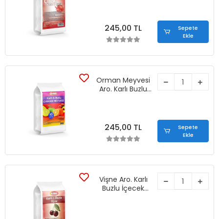
245,00 TL
Sepete
Ekle
Orman Meyvesi
Aro. Karlı Buzlu
İçecek Tozu
(1250 gr)
245,00 TL
Sepete
Ekle
Vişne Aro. Karlı
Buzlu İçecek
Tozu (1250 gr)