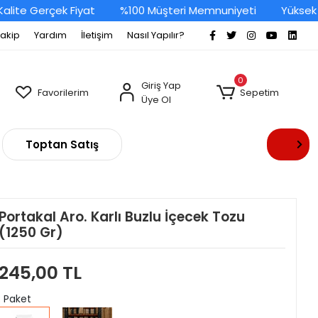
te Gerçek Fiyat
%100 Müşteri Memnuniyeti
Yüksek Kali
Takip
Yardım
İletişim
Nasıl Yapılır?
0
Giriş Yap
Favorilerim
Sepetim
Üye Ol
Toptan Satış
Portakal Aro. Karlı Buzlu İçecek Tozu
(1250 Gr)
245,00 TL
: Paket