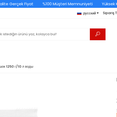
e Gerçek Fiyat
%100 Müşteri Memnuniyeti
Yüksek Kali
Sipariş 
русский
ок 1250 г/10 л воды