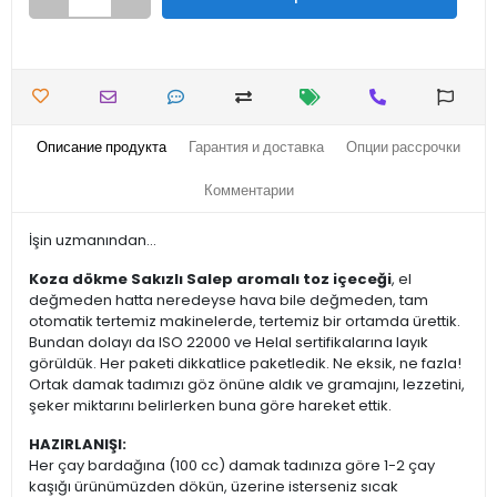
Описание продукта
Гарантия и доставка
Опции рассрочки
Комментарии
İşin uzmanından...
Koza dökme Sakızlı Salep aromalı toz içeceği
, el
değmeden hatta neredeyse hava bile değmeden, tam
otomatik tertemiz makinelerde, tertemiz bir ortamda ürettik.
Bundan dolayı da ISO 22000 ve Helal sertifikalarına layık
görüldük. Her paketi dikkatlice paketledik. Ne eksik, ne fazla!
Ortak damak tadımızı göz önüne aldık ve gramajını, lezzetini,
şeker miktarını belirlerken buna göre hareket ettik.
HAZIRLANIŞI:
Her çay bardağına (100 cc) damak tadınıza göre 1-2 çay
kaşığı ürünümüzden dökün, üzerine isterseniz sıcak