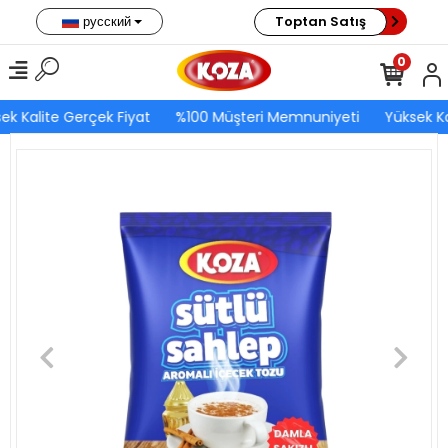
русский
Toptan Satış
0
ek Kalite Gerçek Fiyat
%100 Müşteri Memnuniyeti
Yüksek Ka