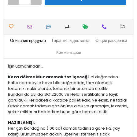
Описание продукта
Гарантия и доставка
Опции рассрочки
Комментарии
İşin uzmanından...
Koza dökme Muz aromalı toz içeceği
, el değmeden
hatta neredeyse hava bile değmeden, tam otomatik
tertemiz makinelerde, tertemiz bir ortamda ürettik.
Bundan dolayı da ISO 22000 ve Helal sertifikalarına layık
görüldük. Her paketi dikkatlice paketledik. Ne eksik, ne fazla!
Ortak damak tadımızı göz önüne aldık ve gramajını, lezzetini,
şeker miktarını belirlerken buna göre hareket ettik.
HAZIRLANIŞI:
Her çay bardağına (100 cc) damak tadınıza göre 1-2 çay
kaşığı ürünümüzden dökün, üzerine isterseniz sıcak