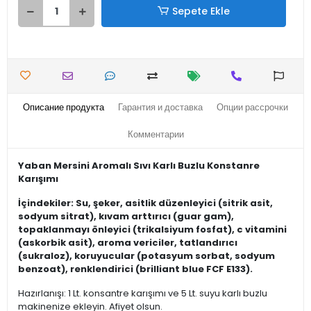
Sepete Ekle
Описание продукта
Гарантия и доставка
Опции рассрочки
Комментарии
Yaban Mersini Aromalı Sıvı Karlı Buzlu Konstanre
Karışımı
İçindekiler: Su, şeker, asitlik düzenleyici (sitrik asit,
sodyum sitrat), kıvam arttırıcı (guar gam),
topaklanmayı önleyici (trikalsiyum fosfat), c vitamini
(askorbik asit), aroma vericiler, tatlandırıcı
(sukraloz), koruyucular (potasyum sorbat, sodyum
benzoat), renklendirici (brilliant blue FCF E133).
Hazırlanışı: 1 Lt. konsantre karışımı ve 5 Lt. suyu karlı buzlu
makinenize ekleyin. Afiyet olsun.