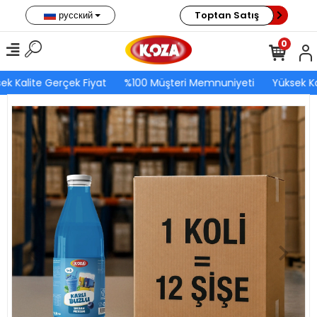
русский
Toptan Satış
0
ek Kalite Gerçek Fiyat
%100 Müşteri Memnuniyeti
Yüksek Ka