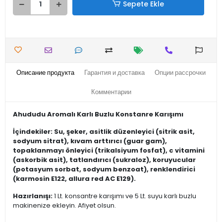
Sepete Ekle
Описание продукта
Гарантия и доставка
Опции рассрочки
Комментарии
Ahududu Aromalı Karlı Buzlu Konstanre Karışımı
İçindekiler: Su, şeker, asitlik düzenleyici (sitrik asit,
sodyum sitrat), kıvam arttırıcı (guar gam),
topaklanmayı önleyici (trikalsiyum fosfat), c vitamini
(askorbik asit), tatlandırıcı (sukraloz), koruyucular
(potasyum sorbat, sodyum benzoat), renklendirici
(karmosin E122, allura red AC E129).
Hazırlanışı:
1 Lt. konsantre karışımı ve 5 Lt. suyu karlı buzlu
makinenize ekleyin. Afiyet olsun.