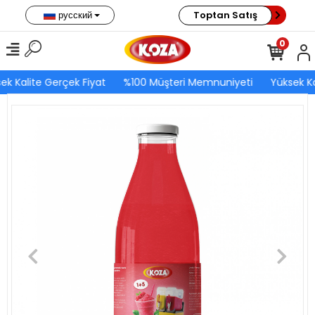
русский
Toptan Satış
0
ek Kalite Gerçek Fiyat
%100 Müşteri Memnuniyeti
Yüksek Ka