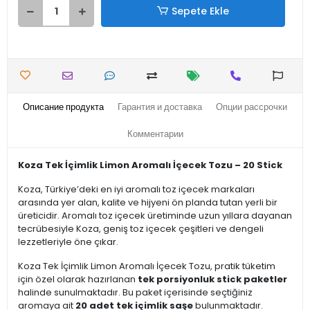
Sepete Ekle
Описание продукта
Гарантия и доставка
Опции рассрочки
Комментарии
Koza Tek İçimlik Limon Aromalı İçecek Tozu – 20 Stick
Koza, Türkiye’deki en iyi aromalı toz içecek markaları
arasında yer alan, kalite ve hijyeni ön planda tutan yerli bir
üreticidir. Aromalı toz içecek üretiminde uzun yıllara dayanan
tecrübesiyle Koza, geniş toz içecek çeşitleri ve dengeli
lezzetleriyle öne çıkar.
Koza Tek İçimlik Limon Aromalı İçecek Tozu, pratik tüketim
için özel olarak hazırlanan
tek porsiyonluk stick paketler
halinde sunulmaktadır. Bu paket içerisinde seçtiğiniz
aromaya ait
20 adet tek içimlik saşe
bulunmaktadır.