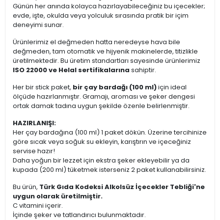
Günün her anında kolayca hazırlayabileceğiniz bu içecekler;
evde, işte, okulda veya yolculuk sırasında pratik bir içim
deneyimi sunar.
Ürünlerimiz el değmeden hatta neredeyse hava bile
değmeden, tam otomatik ve hijyenik makinelerde, titizlikle
üretilmektedir. Bu üretim standartları sayesinde ürünlerimiz
ISO 22000 ve Helal sertifikalarına
sahiptir.
Her bir stick paket,
bir çay bardağı (100 ml)
için ideal
ölçüde hazırlanmıştır. Gramajı, aroması ve şeker dengesi
ortak damak tadına uygun şekilde özenle belirlenmiştir.
HAZIRLANIŞI:
Her çay bardağına (100 ml) 1 paket dökün. Üzerine tercihinize
göre sıcak veya soğuk su ekleyin, karıştırın ve içeceğiniz
servise hazır!
Daha yoğun bir lezzet için ekstra şeker ekleyebilir ya da
kupada (200 ml) tüketmek isterseniz 2 paket kullanabilirsiniz.
Bu ürün,
Türk Gıda Kodeksi Alkolsüz İçecekler Tebliği'ne
uygun olarak üretilmiştir.
C vitamini içerir.
İçinde şeker ve tatlandırıcı bulunmaktadır.