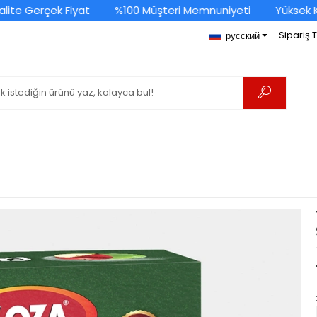
 Gerçek Fiyat
%100 Müşteri Memnuniyeti
Yüksek Kalit
Sipariş 
русский