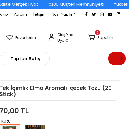
e Gerçek Fiyat
%100 Müşteri Memnuniyeti
Yüksek Kali
Takip
Yardım
İletişim
Nasıl Yapılır?
0
Giriş Yap
Favorilerim
Sepetim
Üye Ol
Toptan Satış
Tek İçimlik Elma Aromalı İçecek Tozu (20
Stick)
70,00 TL
: Kutu