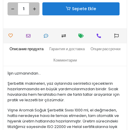
Sepete Ekle
Описание продукта
Гарантия и доставка
Опции рассрочки
Комментарии
İşin uzmanından...
Şerbetlik makineleri, yaz aylarında serinletici içeceklerin
hazırlanmasında en büyük yardımcılarımızdan biridir. Sıcak
havalarda hem ferahlatıcı hem de farklı tatlar arayanlar için
pratik ve lezzetli bir çözümdür.
Vişne Aromalı Soğuk Şerbetlik Sıvısı 1000 ml, el değmeden,
hatta neredeyse hava ile temas etmeden, tam otomatik ve
hijyenik üretim hatlarında hazırlanmıştır. Üretim sürecindeki
titizliğimiz sayesinde ISO 22000 ve Helal sertifikalarına layık