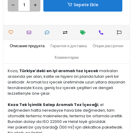
Sepete Ekle
Описание продукта
Гарантия и доставка
Опции рассрочки
Комментарии
Koza,
Türkiye’deki en iyi aromalı toz içecek
markaları
arasında yer alan, kalite ve hijyeni ön planda tutan yerli bir
üreticidir. Aromalı toz içecek üretiminde uzun yıllara dayanan
tecrübesiyle Koza, geniş toz içecek çeşitleri ve dengeli
lezzetleriyle öne çıkar.
Koza Tek İçimlik Salep Aromalı Toz İçeceği
, el
değmeden hatta neredeyse hava bile değmeden, tam
otomatik tertemiz makinelerde, tertemiz bir ortamda ürettik.
Bundan dolayı da ISO 22000 ve Helal layık görüldük.
Her paketi bir çay bardağı (100 ml) için dikkatlice paketledik.
Ne eksik, ne fazla!