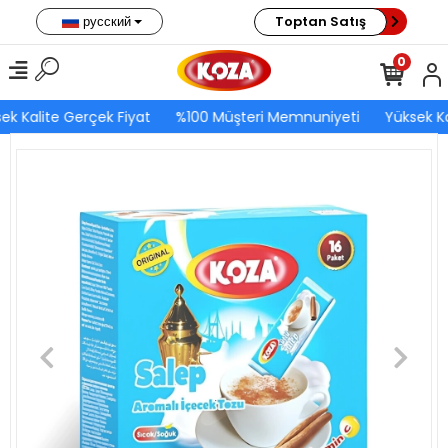
русский
Toptan Satış
0
ek Kalite Gerçek Fiyat
%100 Müşteri Memnuniyeti
Yüksek Ka