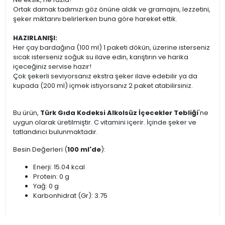
Ortak damak tadımızı göz önüne aldık ve gramajını, lezzetini,
şeker miktarını belirlerken buna göre hareket ettik.
HAZIRLANIŞI:
Her çay bardağına (100 ml) 1 paketi dökün, üzerine isterseniz
sıcak isterseniz soğuk su ilave edin, karıştırın ve harika
içeceğiniz servise hazır!
Çok şekerli seviyorsanız ekstra şeker ilave edebilir ya da
kupada (200 ml) içmek istiyorsanız 2 paket atabilirsiniz.
Bu ürün,
Türk Gıda Kodeksi Alkolsüz İçecekler Tebliği
'ne
uygun olarak üretilmiştir. C vitamini içerir. İçinde şeker ve
tatlandırıcı bulunmaktadır.
Besin Değerleri (
100 ml'de
):
Enerji: 15.04 kcal
Protein: 0 g
Yağ: 0 g
Karbonhidrat (Gr): 3.75