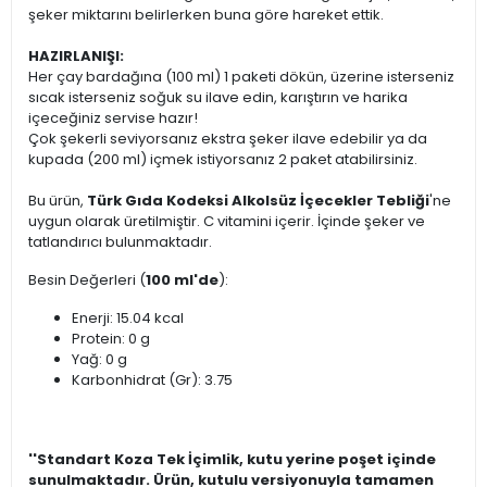
şeker miktarını belirlerken buna göre hareket ettik.
HAZIRLANIŞI:
Her çay bardağına (100 ml) 1 paketi dökün, üzerine isterseniz
sıcak isterseniz soğuk su ilave edin, karıştırın ve harika
içeceğiniz servise hazır!
Çok şekerli seviyorsanız ekstra şeker ilave edebilir ya da
kupada (200 ml) içmek istiyorsanız 2 paket atabilirsiniz.
Bu ürün,
Türk Gıda Kodeksi Alkolsüz İçecekler Tebliği
'ne
uygun olarak üretilmiştir. C vitamini içerir. İçinde şeker ve
tatlandırıcı bulunmaktadır.
Besin Değerleri (
100 ml'de
):
Enerji: 15.04 kcal
Protein: 0 g
Yağ: 0 g
Karbonhidrat (Gr): 3.75
''Standart Koza Tek İçimlik, kutu yerine poşet içinde
sunulmaktadır. Ürün, kutulu versiyonuyla tamamen