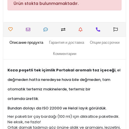
Ürün stokta bulunmamaktadır.
Описание продукта
Гарантия и доставка
Опции рассрочки
Комментарии
Koza poşetli tek içimlik Portakal aromalı toz içeceği
, el
değmeden hatta neredeyse hava bile değmeden, tam
otomatik tertemiz makinelerde, tertemiz bir
ortamda ürettik.
Bundan dolayı da ISO 22000 ve Helal layık görüldük.
Her paketi bir çay bardağı (100 ml) için dikkatlice paketledik.
Ne eksik, ne fazla!
Ortak damak tadımızı göz önüne aldık ve gramajını, lezzetini,