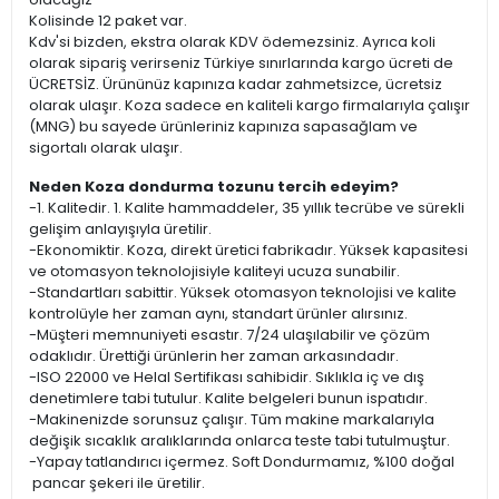
Kolisinde 12 paket var.
Kdv'si bizden, ekstra olarak KDV ödemezsiniz. Ayrıca koli
olarak sipariş verirseniz Türkiye sınırlarında kargo ücreti de
ÜCRETSİZ. Ürününüz kapınıza kadar zahmetsizce, ücretsiz
olarak ulaşır. Koza sadece en kaliteli kargo firmalarıyla çalışır
(MNG) bu sayede ürünleriniz kapınıza sapasağlam ve
sigortalı olarak ulaşır.
Neden Koza dondurma tozunu tercih edeyim?
-1. Kalitedir. 1. Kalite hammaddeler, 35 yıllık tecrübe ve sürekli
gelişim anlayışıyla üretilir.
-Ekonomiktir. Koza, direkt üretici fabrikadır. Yüksek kapasitesi
ve otomasyon teknolojisiyle kaliteyi ucuza sunabilir.
-Standartları sabittir. Yüksek otomasyon teknolojisi ve kalite
kontrolüyle her zaman aynı, standart ürünler alırsınız.
-Müşteri memnuniyeti esastır. 7/24 ulaşılabilir ve çözüm
odaklıdır. Ürettiği ürünlerin her zaman arkasındadır.
-ISO 22000 ve Helal Sertifikası sahibidir. Sıklıkla iç ve dış
denetimlere tabi tutulur. Kalite belgeleri bunun ispatıdır.
-Makinenizde sorunsuz çalışır. Tüm makine markalarıyla
değişik sıcaklık aralıklarında onlarca teste tabi tutulmuştur.
-Yapay tatlandırıcı içermez. Soft Dondurmamız, %100 doğal
pancar şekeri ile üretilir.