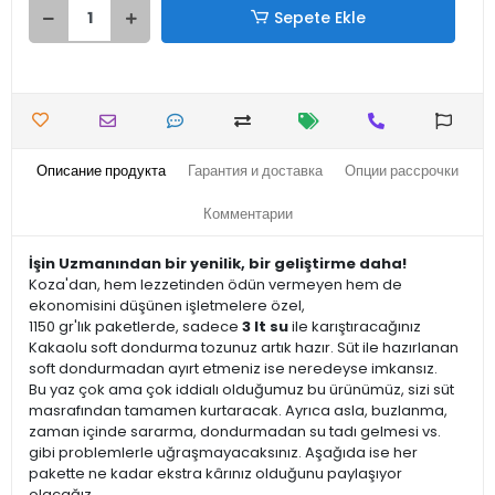
Sepete Ekle
Описание продукта
Гарантия и доставка
Опции рассрочки
Комментарии
İşin Uzmanından bir yenilik, bir geliştirme daha!
Koza'dan, hem lezzetinden ödün vermeyen hem de
ekonomisini düşünen işletmelere özel,
1150 gr'lık paketlerde, sadece
3 lt su
ile karıştıracağınız
Kakaolu soft dondurma tozunuz artık hazır. Süt ile hazırlanan
soft dondurmadan ayırt etmeniz ise neredeyse imkansız.
Bu yaz çok ama çok iddialı olduğumuz bu ürünümüz, sizi süt
masrafından tamamen kurtaracak. Ayrıca asla, buzlanma,
zaman içinde sararma, dondurmadan su tadı gelmesi vs.
gibi problemlerle uğraşmayacaksınız. Aşağıda ise her
pakette ne kadar ekstra kârınız olduğunu paylaşıyor
olacağız