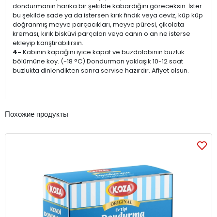
dondurmanın harika bir şekilde kabardığını göreceksin. İster
bu şekilde sade ya da istersen kırık fındık veya ceviz, küp küp
doğranmış meyve parçacıkları, meyve püresi, çikolata
kreması, kırık bisküvi parçaları veya canın o an ne isterse
ekleyip karıştırabilirsin.
4-
Kabının kapağını iyice kapat ve buzdolabının buzluk
bölümüne koy. (-18 °C) Dondurman yaklaşık 10-12 saat
buzlukta dinlendikten sonra servise hazırdır. Afiyet olsun.
Похожие продукты