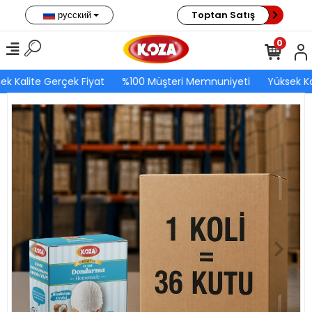
русский
Toptan Satış
0
ek Kalite Gerçek Fiyat
%100 Müşteri Memnuniyeti
Yüksek Ka