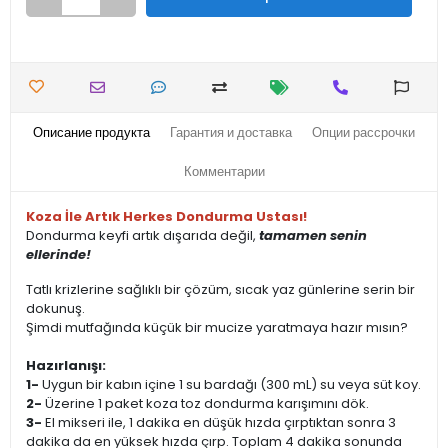
Описание продукта
Гарантия и доставка
Опции рассрочки
Комментарии
Koza İle Artık Herkes Dondurma Ustası!
Dondurma keyfi artık dışarıda değil,
tamamen senin
ellerinde!
Tatlı krizlerine sağlıklı bir çözüm, sıcak yaz günlerine serin bir
dokunuş.
Şimdi mutfağında küçük bir mucize yaratmaya hazır mısın?
Hazırlanışı:
1-
Uygun bir kabın içine 1 su bardağı (300 mL) su veya süt koy.
2-
Üzerine 1 paket koza toz dondurma karışımını dök.
3-
El mikseri ile, 1 dakika en düşük hızda çırptıktan sonra 3
dakika da en yüksek hızda çırp. Toplam 4 dakika sonunda