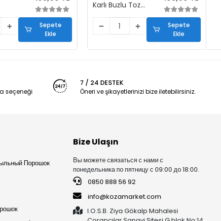
Karlı Buzlu Toz
+5)
Karışımı (1+5)
Sepete
Sepete
Ekle
Ekle
7 / 24 DESTEK
a seçeneği
Öneri ve şikayetlerinizi bize iletebilirsiniz.
Bize Ulaşın
Вы можете связаться с нами с
ыльный Порошок
понедельника по пятницу с 09:00 до 18:00.
0850 888 56 92
info@kozamarket.com
орошок
I.O.S.B. Ziya Gökalp Mahalesi
Çorapçılar Sanayi Sitesi G blok No:14