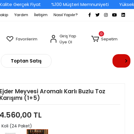
ite Gerçek Fiyat
%100 Müşteri Memnuniyeti
Yüksek Ka
Takip
Yardım
İletişim
Nasıl Yapılır?
0
Giriş Yap
Favorilerim
Sepetim
Üye Ol
Toptan Satış
Ejder Meyvesi Aromalı Karlı Buzlu Toz
Karışımı (1+5)
4.560,00 TL
: Koli (24 Paket)