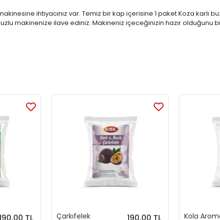
kinesine ihtiyacınız var. Temiz bir kap içerisine 1 paket Koza karlı buz
zlu makinenize ilave ediniz. Makineniz içeceğinizin hazır olduğunu bi
Çarkıfelek
Kola Aromal
190,00 TL
190,00 TL