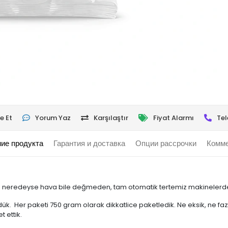
e Et
Yorum Yaz
Karşılaştır
Fiyat Alarmı
Tel
ие продукта
Гарантия и доставка
Опции рассрочки
Комме
 neredeyse hava bile değmeden, tam otomatik tertemiz makinelerde, 
ldük. Her paketi 750 gram olarak dikkatlice paketledik. Ne eksik, ne f
t ettik.