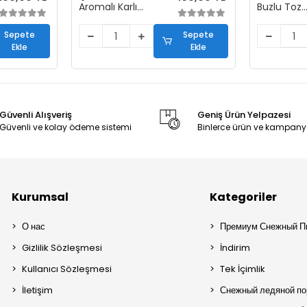
Aromalı Karlı
Buzlu Toz
Buzlu Toz
Karışımı (1
Karışımı (1+5)
Sepete
Sepete
Ekle
Ekle
Güvenli Alışveriş
Geniş Ürün Yelpazesi
Güvenli ve kolay ödeme sistemi
Binlerce ürün ve kampany
Kurumsal
Kategoriler
О нас
Премиум Снежный П
Gizlilik Sözleşmesi
İndirim
Kullanıcı Sözleşmesi
Tek İçimlik
İletişim
Снежный ледяной п