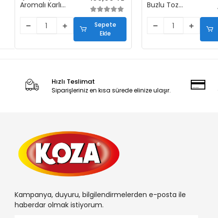
Aromalı Karlı
Buzlu Toz
Buzlu Toz
Karışımı (1+5)
Karışımı (1+5)
Sepete
Ekle
Hızlı Teslimat
Siparişleriniz en kısa sürede elinize ulaşır.
Kampanya, duyuru, bilgilendirmelerden e-posta ile
haberdar olmak istiyorum.