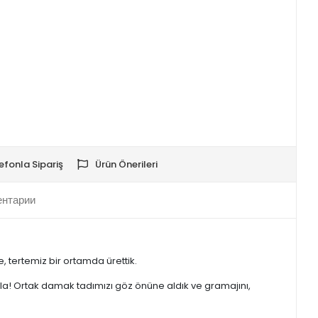
efonla Sipariş
Ürün Önerileri
нтарии
tertemiz bir ortamda ürettik.
azla! Ortak damak tadımızı göz önüne aldık ve gramajını,