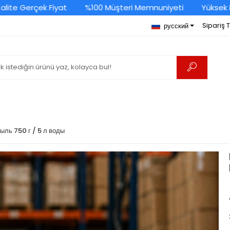
ite Gerçek Fiyat
%100 Müşteri Memnuniyeti
Yüksek Kal
Sipariş 
русский
ыль 750 г / 5 л воды