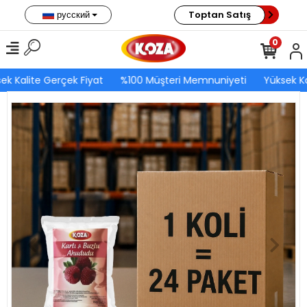
русский
Toptan Satış
0
ek Kalite Gerçek Fiyat
%100 Müşteri Memnuniyeti
Yüksek Ka