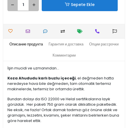
Sepete Ekle
Описание продукта
Гарантия и доставка
Опции рассрочки
Комментарии
İşin mucidi ve uzmanından...
Koza Ahududu karlı buzlu içeceği
, el değmeden hatta
neredeyse hava bile değmeden, tam otomatik tertemiz
makinelerde, tertemiz bir ortamda ürettik.
Bundan dolayı da ISO 22000 ve Helal sertifikalarına layık
görüldük. Her paketi 750 gram olarak dikkatlice paketledik.
Ne eksik, ne fazla! Ortak damak tadımızı göz önüne aldık ve
gramajını, lezzetini, kıvamını, şeker miktarını belirlerken buna
göre hareket ettik.