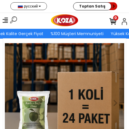
русский
Toptan Satış
0
ek Kalite Gerçek Fiyat
%100 Müşteri Memnuniyeti
Yüksek Ka