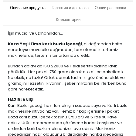
Описание продукта
Гарантия и доставка
Опции рассрочки
Комментарии
İşin mucidi ve uzmanından...
Koza Yeşil Elma karlı buzlu içeceği
, el değmeden hatta
neredeyse hava bile değmeden, tam otomatik tertemiz
makinelerde, tertemiz bir ortamda ürettik.
Bundan dolayı da ISO 22000 ve Helal sertifikalarına layık
görüldük. Her paketi 750 gram olarak dikkatlice paketledik.
Ne eksik, ne fazla! Ortak damak tadımızı göz önüne aldık ve
gramajını, lezzetini, kıvamını, şeker miktarını belirlerken buna
göre hareket ettik.
HAZIRLANIŞI
:
Karlı Buzlu içeceği hazırlamak için sadece suya ve Karlı buzlu
makinesine ihtiyacınız var. Temiz bir kap içerisine 1 paket
Koza karlı buzlu içecek tozunu (750 gr) ve 5 litre su ilave
ediniz. Ürün tamamen suda çözünene kadar karıştırınız ve
ardından karlı buzlu makinenize ilave ediniz. Makineniz
içeceğinizin hazır olduğunu bildirdiğinde harika içeceğiniz