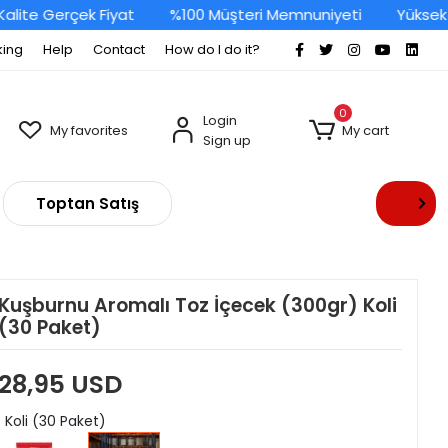
ite Gerçek Fiyat
%100 Müşteri Memnuniyeti
Yüksek Ka
king
Help
Contact
How do I do it?
0
Login
My favorites
My cart
Sign up
Toptan Satış
Kuşburnu Aromalı Toz İçecek (300gr) Koli
(30 Paket)
28,95 USD
: Koli (30 Paket)