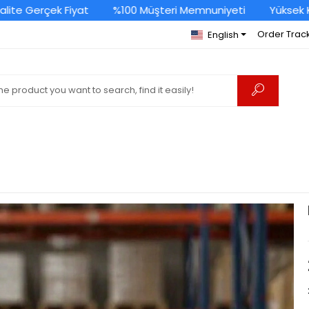
te Gerçek Fiyat
%100 Müşteri Memnuniyeti
Yüksek Kal
Order Trac
English