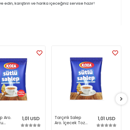
edin, karıştırın ve harika içeceğiniz servise hazır!
ep Aro.
Tarçınlı Salep
1,01 USD
1,01 USD
zu
Aro. İçecek Tozu
(250 gr)