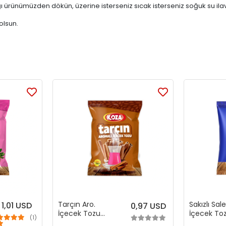
ürünümüzden dökün, üzerine isterseniz sıcak isterseniz soğuk su ilave 
olsun.
Tarçın Aro.
Sakızlı Sal
1,01 USD
0,97 USD
İçecek Tozu
İçecek To
(1)
(300 gr)
(250 gr)