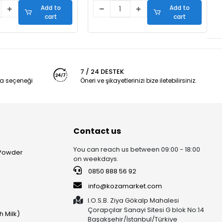
Add to
Add to
cart
cart
7 / 24 DESTEK
a seçeneği
Öneri ve şikayetlerinizi bize iletebilirsiniz.
Contact us
You can reach us between 09:00 - 18:00
 Powder
on weekdays.
0850 888 56 92
info@kozamarket.com
I.O.S.B. Ziya Gökalp Mahalesi
Çorapçılar Sanayi Sitesi G blok No:14
h Milk)
Başakşehir/İstanbul/Türkiye