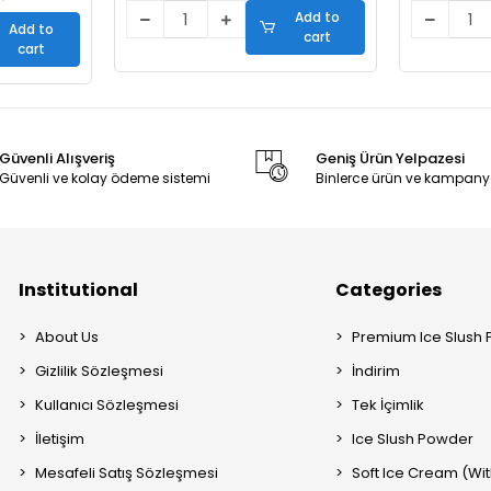
Add to
Add to
cart
cart
Güvenli Alışveriş
Geniş Ürün Yelpazesi
Güvenli ve kolay ödeme sistemi
Binlerce ürün ve kampany
Institutional
Categories
About Us
Premium Ice Slush
Gizlilik Sözleşmesi
İndirim
Kullanıcı Sözleşmesi
Tek İçimlik
İletişim
Ice Slush Powder
Mesafeli Satış Sözleşmesi
Soft Ice Cream (Wit