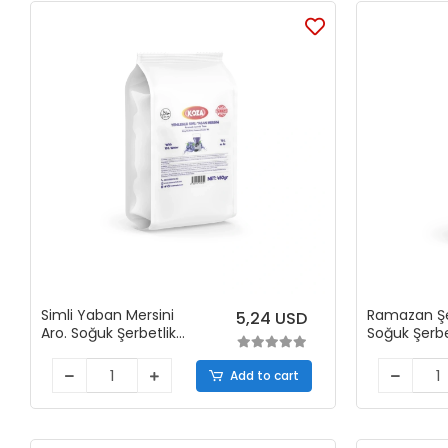
Simli Yaban Mersini
Ramazan Şe
5,24 USD
Aro. Soğuk Şerbetlik
Soğuk Şerbe
İçecek Tozu (450 gr)
Tozu (450 
Add to cart