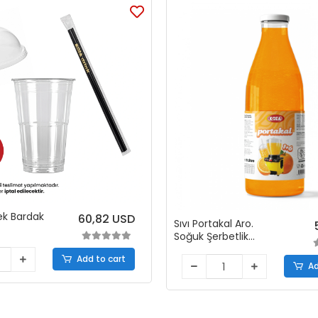
ek Bardak
60,82 USD
Sıvı Portakal Aro.
Soğuk Şerbetlik
Konsantresi (1+6 )
Add to cart
Ad