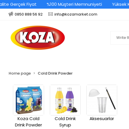
ite Gerçek Fiyat
%100 Müşteri Memnuniyeti
Yüksek Ka
0850 888 56 92
info@kozamarket.com
Home page
Cold Drink Powder
Koza Cold
Cold Drink
Aksesuarlar
Drink Powder
Syrup