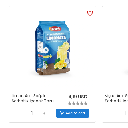
Limon Aro. Soğuk
Vişne Aro. 
4,19 USD
Şerbetlik İçecek Tozu
Şerbetlik İ
(450 gr)
(450 gr)
Add to cart