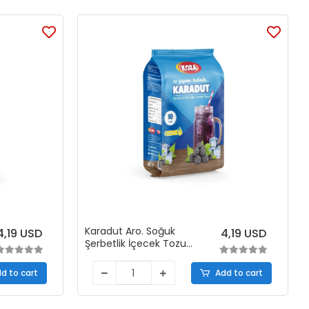
Karadut Aro. Soğuk
4,19 USD
4,19 USD
Şerbetlik İçecek Tozu
(450 gr)
d to cart
Add to cart