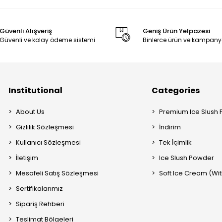
Güvenli Alışveriş
Geniş Ürün Yelpazesi
Güvenli ve kolay ödeme sistemi
Binlerce ürün ve kampany
Institutional
Categories
About Us
Premium Ice Slush
Gizlilik Sözleşmesi
İndirim
Kullanıcı Sözleşmesi
Tek İçimlik
İletişim
Ice Slush Powder
Mesafeli Satış Sözleşmesi
Soft Ice Cream (Wit
Sertifikalarımız
Sipariş Rehberi
Teslimat Bölgeleri