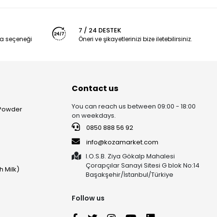
7 / 24 DESTEK
a seçeneği
Öneri ve şikayetlerinizi bize iletebilirsiniz.
Contact us
You can reach us between 09:00 - 18:00
 Powder
on weekdays.
0850 888 56 92
info@kozamarket.com
I.O.S.B. Ziya Gökalp Mahalesi
Çorapçılar Sanayi Sitesi G blok No:14
h Milk)
Başakşehir/İstanbul/Türkiye
Follow us