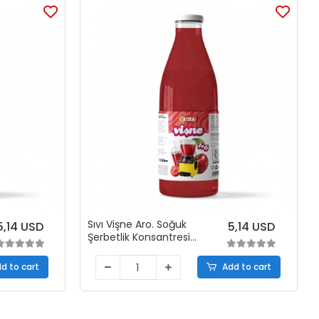
Sıvı Vişne Aro. Soğuk
5,14 USD
5,14 USD
Şerbetlik Konsantresi
(1+6 )
d to cart
Add to cart