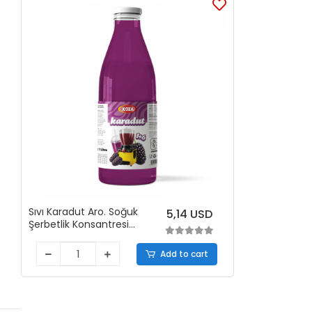
Sıvı Karadut Aro. Soğuk
5,14 USD
Şerbetlik Konsantresi
(1+6 )
Add to cart