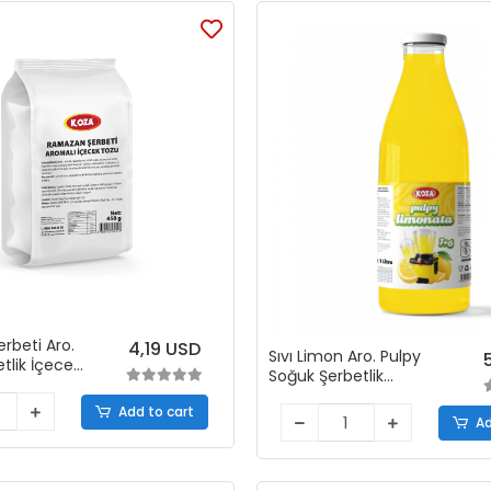
rbeti Aro.
4,19 USD
Sıvı Limon Aro. Pulpy
tlik İçecek
Soğuk Şerbetlik
gr)
Konsantresi (1+6 )
Add to cart
Ad