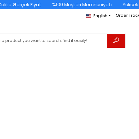
lite Gerçek Fiyat
%100 Müşteri Memnuniyeti
Yüksek K
Order Trac
English