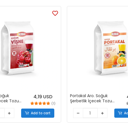
Soğuk
Portakal Aro. Soğuk
4,19 USD
çecek Tozu
Şerbetlik İçecek Tozu
(1)
(450 gr)
Add to cart
Ad