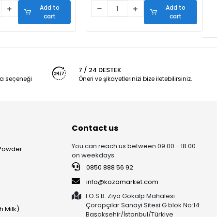
Add to
Add to
cart
cart
7 / 24 DESTEK
a seçeneği
Öneri ve şikayetlerinizi bize iletebilirsiniz.
Contact us
You can reach us between 09:00 - 18:00
 Powder
on weekdays.
0850 888 56 92
info@kozamarket.com
I.O.S.B. Ziya Gökalp Mahalesi
Çorapçılar Sanayi Sitesi G blok No:14
h Milk)
Başakşehir/İstanbul/Türkiye