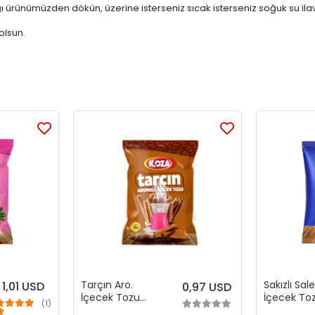
ürünümüzden dökün, üzerine isterseniz sıcak isterseniz soğuk su ilave 
olsun.
Tarçın Aro.
Sakızlı Sal
1,01 USD
0,97 USD
İçecek Tozu
İçecek To
(1)
(300 gr)
(250 gr)