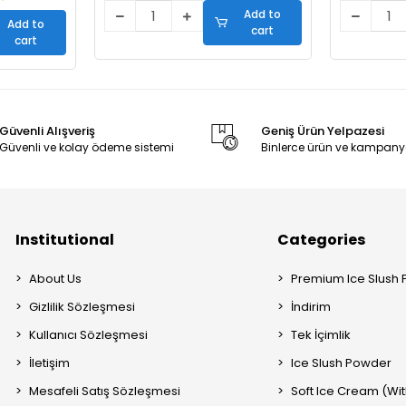
Add to
Add to
cart
cart
Güvenli Alışveriş
Geniş Ürün Yelpazesi
Güvenli ve kolay ödeme sistemi
Binlerce ürün ve kampany
Institutional
Categories
About Us
Premium Ice Slush
Gizlilik Sözleşmesi
İndirim
Kullanıcı Sözleşmesi
Tek İçimlik
İletişim
Ice Slush Powder
Mesafeli Satış Sözleşmesi
Soft Ice Cream (Wit