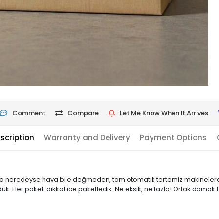
Comment
Compare
Let Me Know When İt Arrives
scription
Warranty and Delivery
Payment Options
a neredeyse hava bile değmeden, tam otomatik tertemiz makinelerde,
ük. Her paketi dikkatlice paketledik. Ne eksik, ne fazla! Ortak damak t