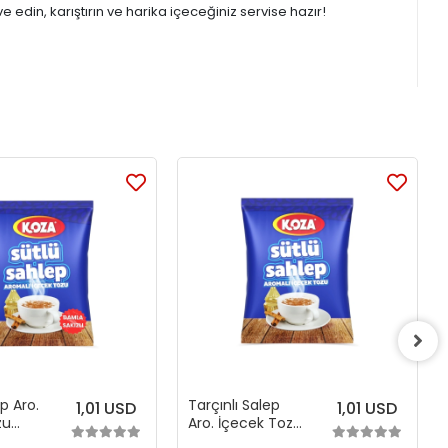
edin, karıştırın ve harika içeceğiniz servise hazır!
ep Aro.
Tarçınlı Salep
1,01 USD
1,01 USD
zu
Aro. İçecek Tozu
(250 gr)