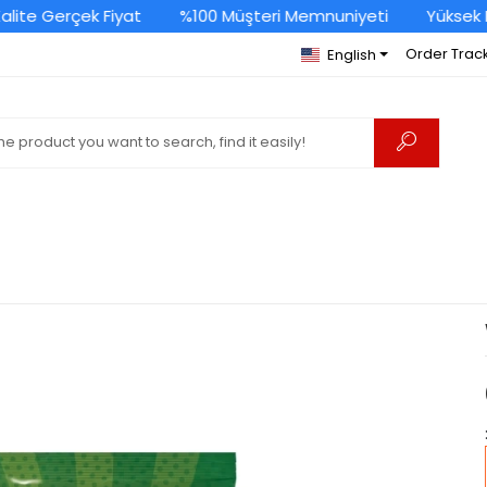
te Gerçek Fiyat
%100 Müşteri Memnuniyeti
Yüksek Kal
Order Trac
English