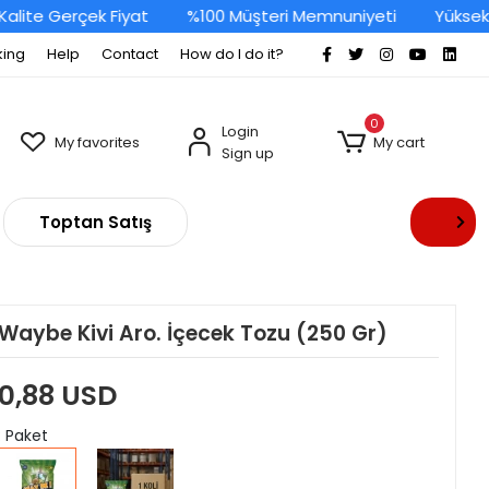
ite Gerçek Fiyat
%100 Müşteri Memnuniyeti
Yüksek Ka
king
Help
Contact
How do I do it?
0
Login
My favorites
My cart
Sign up
Toptan Satış
Waybe Kivi Aro. İçecek Tozu (250 Gr)
0,88 USD
: Paket