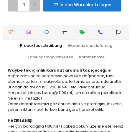
In den Warenkorb legen
Produktbeschreibung
Garantie und Lieferung
Zahlungsmöglichkeiten
Kommentare
Waybe tek içimlik Karadut aromalı toz içeceği
, el
değmeden hatta neredeyse hava bile değmeden, tam
otomatik tertemiz makinelerde, tertemiz bir ortamda ürettik.
Bundan dolayı da ISO 22000 ve Helal layık görüldük.
Her paketi bir çay bardağı (100 ml) için dikkatlice paketledik.
Ne eksik, ne fazla!
Ortak damak tadımızı göz önüne aldık ve gramajını, lezzetini,
şeker miktarını belirlerken buna göre hareket ettik.
HAZIRLANIŞI:
Her çay bardağına (100 ml) 1 paketi dökün, üzerine isterseniz
sıcak isterseniz soğuk su ilave edin, karıştırın ve harika