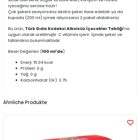
içeceğiniz servise hazır!
Çok şekerli seviyorsanız ekstra şeker ilave edebilir ya da
kupada (200 ml) içmek istiyorsanız 2 paket atabilirsiniz.
Bu ürün,
Türk Gıda Kodeksi Alkolsüz İçecekler Tebliği
'ne
uygun olarak üretilmiştir. C vitamini içerir. İçinde şeker ve
tatlandırıcı bulunmaktadır.
Besin Değerleri (
100 ml'de
):
Enerji: 15.04 kcal
Protein: 0 g
Yağ: 0 g
Karbonhidrat (Gr): 3.75
Ähnliche Produkte