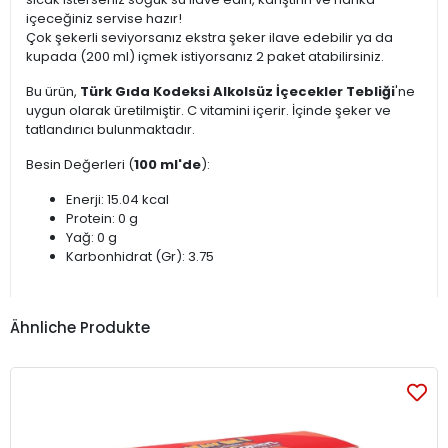
içeceğiniz servise hazır!
Çok şekerli seviyorsanız ekstra şeker ilave edebilir ya da
kupada (200 ml) içmek istiyorsanız 2 paket atabilirsiniz.
Bu ürün,
Türk Gıda Kodeksi Alkolsüz İçecekler Tebliği
'ne
uygun olarak üretilmiştir. C vitamini içerir. İçinde şeker ve
tatlandırıcı bulunmaktadır.
Besin Değerleri (
100 ml'de
):
Enerji: 15.04 kcal
Protein: 0 g
Yağ: 0 g
Karbonhidrat (Gr): 3.75
Ähnliche Produkte