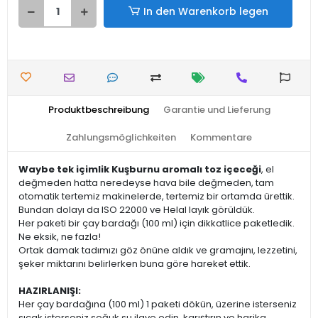
In den Warenkorb legen
Produktbeschreibung
Garantie und Lieferung
Zahlungsmöglichkeiten
Kommentare
Waybe tek içimlik Kuşburnu aromalı toz içeceği
, el
değmeden hatta neredeyse hava bile değmeden, tam
otomatik tertemiz makinelerde, tertemiz bir ortamda ürettik.
Bundan dolayı da ISO 22000 ve Helal layık görüldük.
Her paketi bir çay bardağı (100 ml) için dikkatlice paketledik.
Ne eksik, ne fazla!
Ortak damak tadımızı göz önüne aldık ve gramajını, lezzetini,
şeker miktarını belirlerken buna göre hareket ettik.
HAZIRLANIŞI:
Her çay bardağına (100 ml) 1 paketi dökün, üzerine isterseniz
sıcak isterseniz soğuk su ilave edin, karıştırın ve harika