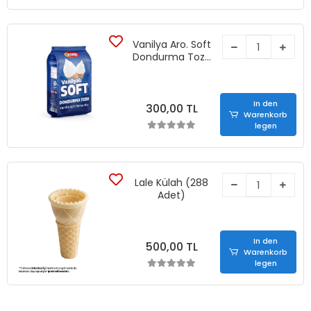
Vanilya Aro. Soft
Dondurma Tozu
(1250 gr)
In den
300,00 TL
Warenkorb
legen
Lale Külah (288
Adet)
In den
500,00 TL
Warenkorb
legen