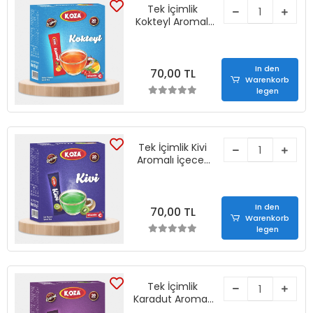
Tek İçimlik
Kokteyl Aromalı
İçecek Tozu (20
Stick)
In den
70,00 TL
Warenkorb
legen
Tek İçimlik Kivi
Aromalı İçecek
Tozu (20 Stick)
In den
70,00 TL
Warenkorb
legen
Tek İçimlik
Karadut Aromalı
İçecek Tozu (20