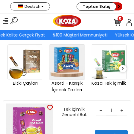
Deutsch
Toptan Satış
0
ek Kalite Gerçek Fiyat
%100 Müşteri Memnuniyeti
Yüksek Ka
Bitki Çayları
Asorti - Karışık
Koza Tek İçimlik
İçecek Tozları
Tek İçimlik
Zencefil Bal
Limon Aromalı
İçecek Tozu (20
Stick)