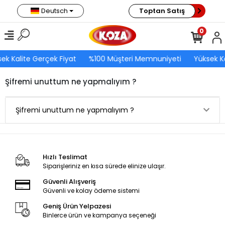
Deutsch
Toptan Satış
0
ek Kalite Gerçek Fiyat
%100 Müşteri Memnuniyeti
Yüksek Ka
Şifremi unuttum ne yapmalıyım ?
Şifremi unuttum ne yapmalıyım ?
Hızlı Teslimat
Siparişleriniz en kısa sürede elinize ulaşır.
Güvenli Alışveriş
Güvenli ve kolay ödeme sistemi
Geniş Ürün Yelpazesi
Binlerce ürün ve kampanya seçeneği