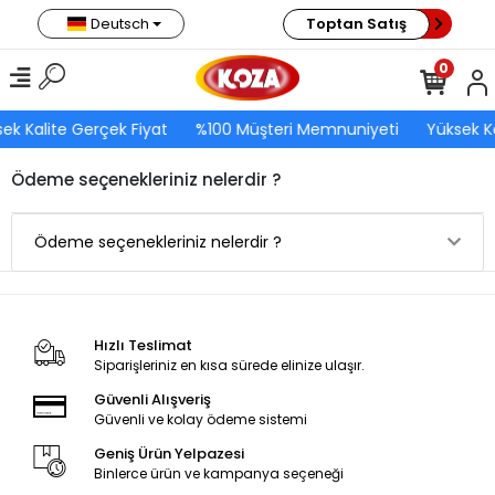
Deutsch
Toptan Satış
0
ek Kalite Gerçek Fiyat
%100 Müşteri Memnuniyeti
Yüksek Ka
Ödeme seçenekleriniz nelerdir ?
Ödeme seçenekleriniz nelerdir ?
Hızlı Teslimat
Siparişleriniz en kısa sürede elinize ulaşır.
Güvenli Alışveriş
Güvenli ve kolay ödeme sistemi
Geniş Ürün Yelpazesi
Binlerce ürün ve kampanya seçeneği