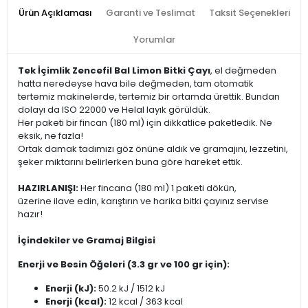
Ürün Açıklaması
Garanti ve Teslimat
Taksit Seçenekleri
Yorumlar
Tek İçimlik Zencefil Bal Limon Bitki Çayı
, el değmeden
hatta neredeyse hava bile değmeden, tam otomatik
tertemiz makinelerde, tertemiz bir ortamda ürettik. Bundan
dolayı da ISO 22000 ve Helal layık görüldük.
Her paketi bir fincan (180 ml) için dikkatlice paketledik. Ne
eksik, ne fazla!
Ortak damak tadımızı göz önüne aldık ve gramajını, lezzetini,
şeker miktarını belirlerken buna göre hareket ettik.
HAZIRLANIŞI:
Her fincana (180 ml) 1 paketi dökün,
üzerine ilave edin, karıştırın ve harika bitki çayınız servise
hazır!
İçindekiler ve Gramaj Bilgisi
Enerji ve Besin Öğeleri (3.3 gr ve 100 gr için):
Enerji (kJ):
50.2 kJ / 1512 kJ
Enerji (kcal):
12 kcal / 363 kcal