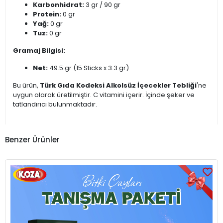
Karbonhidrat:
3 gr / 90 gr
Protein:
0 gr
Yağ:
0 gr
Tuz:
0 gr
Gramaj Bilgisi:
Net:
49.5 gr (15 Sticks x 3.3 gr)
Bu ürün,
Türk Gıda Kodeksi Alkolsüz İçecekler Tebliği
'ne
uygun olarak üretilmiştir. C vitamini içerir. İçinde şeker ve
tatlandırıcı bulunmaktadır.
Benzer Ürünler