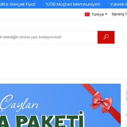
e Gerçek Fiyat
%100 Müşteri Memnuniyeti
Yüksek Kali
Sipariş 
Türkçe