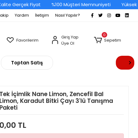
te Gerçek Fiyat
%100 Müşteri Memnuniyeti
Yüksek Kal
Takip
Yardım
İletişim
Nasıl Yapılır?
0
Giriş Yap
Favorilerim
Sepetim
Üye Ol
Toptan Satış
Tek İçimlik Nane Limon, Zencefil Bal
Limon, Karadut Bitki Çayı 3'lü Tanışma
Paketi
0,00 TL