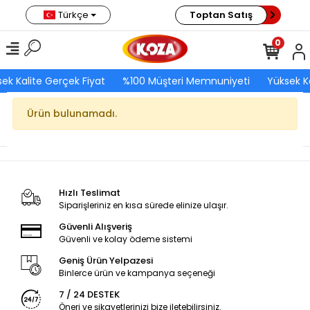
Türkçe
Toptan Satış
0
ek Kalite Gerçek Fiyat
%100 Müşteri Memnuniyeti
Yüksek K
Ürün bulunamadı.
Hızlı Teslimat
Siparişleriniz en kısa sürede elinize ulaşır.
Güvenli Alışveriş
Güvenli ve kolay ödeme sistemi
Geniş Ürün Yelpazesi
Binlerce ürün ve kampanya seçeneği
7 / 24 DESTEK
Öneri ve şikayetlerinizi bize iletebilirsiniz.