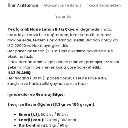
Ürün Açıklaması
Garanti ve Teslimat
Taksit Seçenekleri
Yorumlar
Tek İçimlik Nane Limon Bitki Çayı
, el değmeden hatta
neredeyse hava bile değmeden, tam otomatik tertemiz
makinelerde, tertemiz bir ortamda ürettik. Bundan dolayı da
ISO 22000 ve Helal layık görüldük.
Her paketi bir fincan (180 ml) için dikkatlice paketledik. Ne
eksik, ne fazla!
Ortak damak tadımızı göz önüne aldık ve gramajını, lezzetini,
şeker miktarını belirlerken buna göre hareket ettik.
HAZIRLANIŞI:
Her fincana (180 ml) 1 paketi dökün, üzerine ilave edin,
karıştırın ve harika bitki çayınız servise hazır!
İçindekiler ve Gramaj Bilgisi
Enerji ve Besin Öğeleri (3.3 gr ve 100 gr için):
Enerji (kJ):
50.2 kJ / 1512 kJ
Enerji (kcal):
12 kcal / 363 kcal
Karbonhidrat:
3 gr / 90 gr