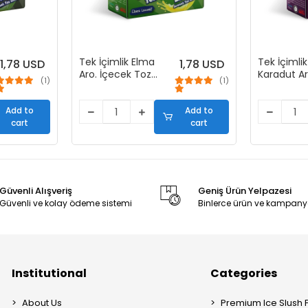
Tek İçimlik Elma
Tek İçimlik
1,78 USD
1,78 USD
Aro. İçecek Tozu
Karadut Ar
(1)
(1)
(50 Stick)
İçecek To
Stick)
Add to
Add to
cart
cart
Güvenli Alışveriş
Geniş Ürün Yelpazesi
Güvenli ve kolay ödeme sistemi
Binlerce ürün ve kampany
Institutional
Categories
About Us
Premium Ice Slush