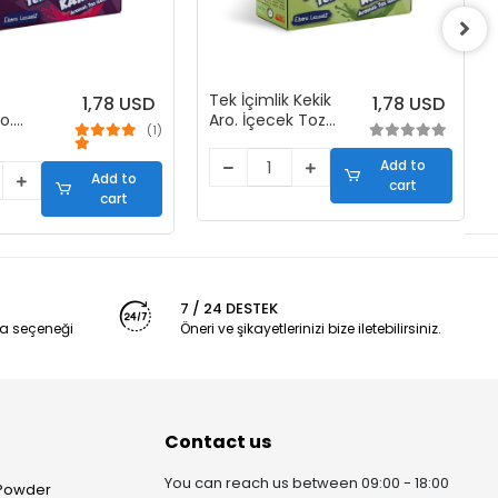
Tek İçimlik Kekik
1,78 USD
1,78 USD
o.
Aro. İçecek Tozu
(1)
zu (50
(50 Stick)
Add to
Add to
cart
cart
7 / 24 DESTEK
a seçeneği
Öneri ve şikayetlerinizi bize iletebilirsiniz.
Contact us
You can reach us between 09:00 - 18:00
 Powder