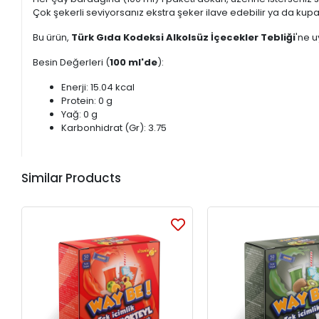
Çok şekerli seviyorsanız ekstra şeker ilave edebilir ya da kupad
Bu ürün,
Türk Gıda Kodeksi Alkolsüz İçecekler Tebliği
'ne u
Besin Değerleri (
100 ml'de
):
Enerji: 15.04 kcal
Protein: 0 g
Yağ: 0 g
Karbonhidrat (Gr): 3.75
Similar Products