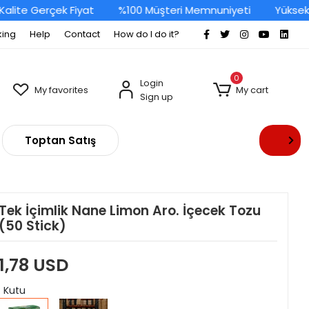
ite Gerçek Fiyat
%100 Müşteri Memnuniyeti
Yüksek Ka
king
Help
Contact
How do I do it?
0
Login
My favorites
My cart
Sign up
Toptan Satış
Tek İçimlik Nane Limon Aro. İçecek Tozu
(50 Stick)
1,78 USD
: Kutu