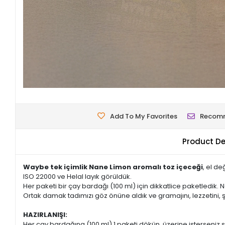
Add To My Favorites
Recom
Product De
Waybe tek içimlik Nane Limon aromalı toz içeceği
, el d
ISO 22000 ve Helal layık görüldük.
Her paketi bir çay bardağı (100 ml) için dikkatlice paketledik. N
Ortak damak tadımızı göz önüne aldık ve gramajını, lezzetini, ş
HAZIRLANIŞI:
Her çay bardağına (100 ml) 1 paketi dökün, üzerine isterseniz sı