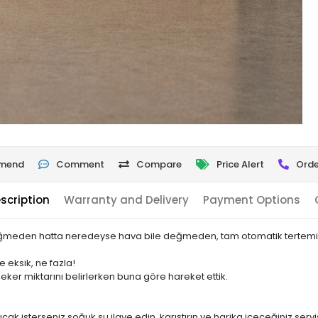
mend
Comment
Compare
Price Alert
Orde
scription
Warranty and Delivery
Payment Options
eğmeden hatta neredeyse hava bile değmeden, tam otomatik tertemiz 
e eksik, ne fazla!
eker miktarını belirlerken buna göre hareket ettik.
cak isterseniz soğuk su ilave edin, karıştırın ve harika içeceğiniz servi