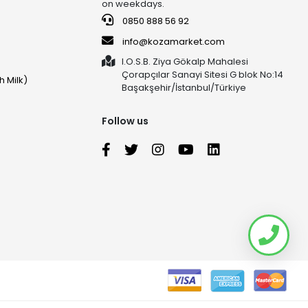
on weekdays.
0850 888 56 92
info@kozamarket.com
I.O.S.B. Ziya Gökalp Mahalesi
Çorapçılar Sanayi Sitesi G blok No:14
h Milk)
Başakşehir/İstanbul/Türkiye
Follow us