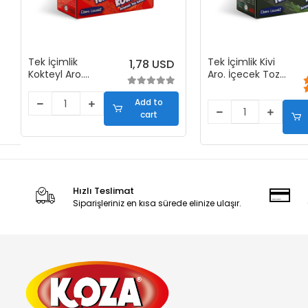
Tek İçimlik
Tek İçimlik Kivi
1,78 USD
Kokteyl Aro.
Aro. İçecek Tozu
İçecek Tozu (50
(50 Stick)
Stick)
Add to
cart
Hızlı Teslimat
Siparişleriniz en kısa sürede elinize ulaşır.