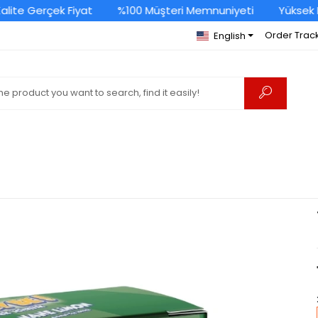
te Gerçek Fiyat
%100 Müşteri Memnuniyeti
Yüksek Kal
Order Trac
English