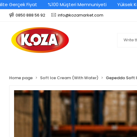
e Gerçek Fiyat
%100 Müşteri Memnuniyeti
Yüksek Kali
0850 888 56 92
info@kozamarket.com
Home page
Soft Ice Cream (With Water)
Gepeddo Soft 