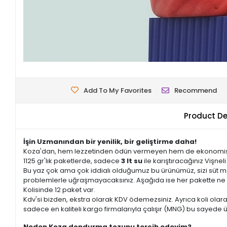
Add To My Favorites
Recommend
Product De
İşin Uzmanından bir yenilik, bir geliştirme daha!
Koza'dan, hem lezzetinden ödün vermeyen hem de ekonomisin
1125 gr'lık paketlerde, sadece
3 lt su
ile karıştıracağınız Vişne
Bu yaz çok ama çok iddialı olduğumuz bu ürünümüz, sizi süt 
problemlerle uğraşmayacaksınız. Aşağıda ise her pakette ne 
Kolisinde 12 paket var.
Kdv'si bizden, ekstra olarak KDV ödemezsiniz. Ayrıca koli olara
sadece en kaliteli kargo firmalarıyla çalışır (MNG) bu sayede ü
Neden Koza dondurma tozunu tercih edeyim?