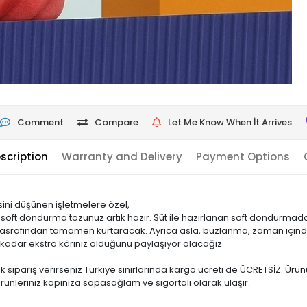
Comment
Compare
Let Me Know When İt Arrives
scription
Warranty and Delivery
Payment Options
i düşünen işletmelere özel,
li soft dondurma tozunuz artık hazır. Süt ile hazırlanan soft dondurma
masrafından tamamen kurtaracak. Ayrıca asla, buzlanma, zaman için
kadar ekstra kârınız olduğunu paylaşıyor olacağız
k sipariş verirseniz Türkiye sınırlarında kargo ücreti de ÜCRETSİZ. Ür
rünleriniz kapınıza sapasağlam ve sigortalı olarak ulaşır.