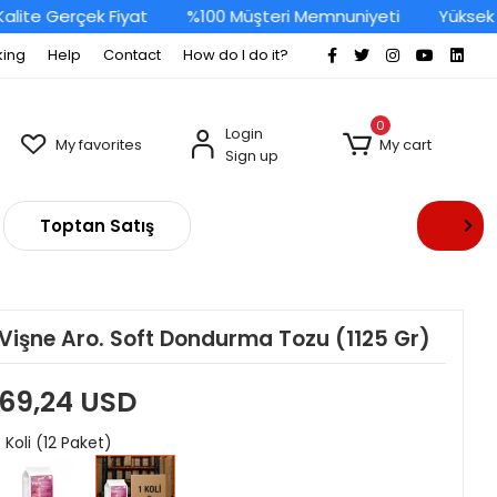
te Gerçek Fiyat
%100 Müşteri Memnuniyeti
Yüksek Kal
king
Help
Contact
How do I do it?
0
Login
My favorites
My cart
Sign up
Toptan Satış
Vişne Aro. Soft Dondurma Tozu (1125 Gr)
69,24 USD
: Koli (12 Paket)