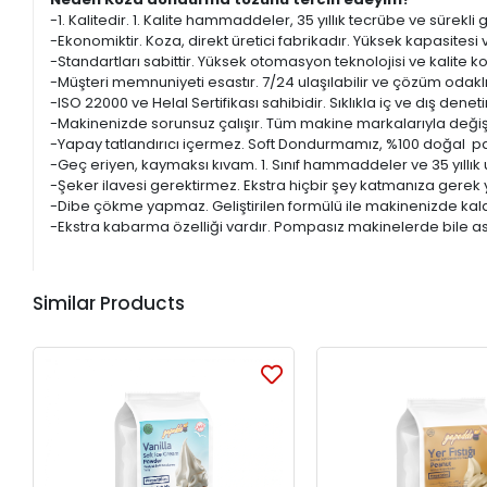
-1. Kalitedir. 1. Kalite hammaddeler, 35 yıllık tecrübe ve sürekli ge
-Ekonomiktir. Koza, direkt üretici fabrikadır. Yüksek kapasitesi
-Standartları sabittir. Yüksek otomasyon teknolojisi ve kalite ko
-Müşteri memnuniyeti esastır. 7/24 ulaşılabilir ve çözüm odaklı
-ISO 22000 ve Helal Sertifikası sahibidir. Sıklıkla iç ve dış denet
-Makinenizde sorunsuz çalışır. Tüm makine markalarıyla değişik 
-Yapay tatlandırıcı içermez. Soft Dondurmamız, %100 doğal panc
-Geç eriyen, kaymaksı kıvam. 1. Sınıf hammaddeler ve 35 yıllık
-Şeker ilavesi gerektirmez. Ekstra hiçbir şey katmanıza gerek 
-Dibe çökme yapmaz. Geliştirilen formülü ile makinenizde kalan
-Ekstra kabarma özelliği vardır. Pompasız makinelerde bile 
Similar Products