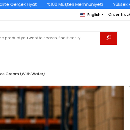
te Gerçek Fiyat
%100 Müşteri Memnuniyeti
Yüksek Kali
Order Trac
English
Ice Cream (With Water)