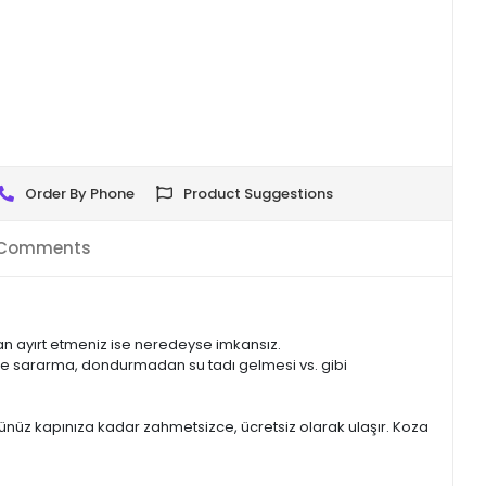
Order By Phone
Product Suggestions
Comments
dan ayırt etmeniz ise neredeyse imkansız.
de sararma, dondurmadan su tadı gelmesi vs. gibi
ününüz kapınıza kadar zahmetsizce, ücretsiz olarak ulaşır. Koza