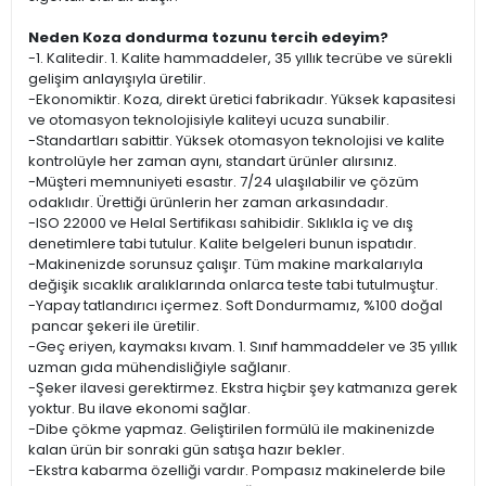
Neden Koza dondurma tozunu tercih edeyim?
-1. Kalitedir. 1. Kalite hammaddeler, 35 yıllık tecrübe ve sürekli
gelişim anlayışıyla üretilir.
-Ekonomiktir. Koza, direkt üretici fabrikadır. Yüksek kapasitesi
ve otomasyon teknolojisiyle kaliteyi ucuza sunabilir.
-Standartları sabittir. Yüksek otomasyon teknolojisi ve kalite
kontrolüyle her zaman aynı, standart ürünler alırsınız.
-Müşteri memnuniyeti esastır. 7/24 ulaşılabilir ve çözüm
odaklıdır. Ürettiği ürünlerin her zaman arkasındadır.
-ISO 22000 ve Helal Sertifikası sahibidir. Sıklıkla iç ve dış
denetimlere tabi tutulur. Kalite belgeleri bunun ispatıdır.
-Makinenizde sorunsuz çalışır. Tüm makine markalarıyla
değişik sıcaklık aralıklarında onlarca teste tabi tutulmuştur.
-Yapay tatlandırıcı içermez. Soft Dondurmamız, %100 doğal
pancar şekeri ile üretilir.
-Geç eriyen, kaymaksı kıvam. 1. Sınıf hammaddeler ve 35 yıllık
uzman gıda mühendisliğiyle sağlanır.
-Şeker ilavesi gerektirmez. Ekstra hiçbir şey katmanıza gerek
yoktur. Bu ilave ekonomi sağlar.
-Dibe çökme yapmaz. Geliştirilen formülü ile makinenizde
kalan ürün bir sonraki gün satışa hazır bekler.
-Ekstra kabarma özelliği vardır. Pompasız makinelerde bile