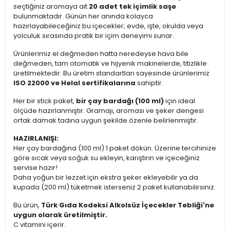
seçtiğiniz aromaya ait
20 adet tek içimlik saşe
bulunmaktadır. Günün her anında kolayca
hazırlayabileceğiniz bu içecekler; evde, işte, okulda veya
yolculuk sırasında pratik bir içim deneyimi sunar.
Ürünlerimiz el değmeden hatta neredeyse hava bile
değmeden, tam otomatik ve hijyenik makinelerde, titizlikle
üretilmektedir. Bu üretim standartları sayesinde ürünlerimiz
ISO 22000 ve Helal sertifikalarına
sahiptir.
Her bir stick paket,
bir çay bardağı (100 ml)
için ideal
ölçüde hazırlanmıştır. Gramajı, aroması ve şeker dengesi
ortak damak tadına uygun şekilde özenle belirlenmiştir.
HAZIRLANIŞI:
Her çay bardağına (100 ml) 1 paket dökün. Üzerine tercihinize
göre sıcak veya soğuk su ekleyin, karıştırın ve içeceğiniz
servise hazır!
Daha yoğun bir lezzet için ekstra şeker ekleyebilir ya da
kupada (200 ml) tüketmek isterseniz 2 paket kullanabilirsiniz.
Bu ürün,
Türk Gıda Kodeksi Alkolsüz İçecekler Tebliği'ne
uygun olarak üretilmiştir.
C vitamini içerir.