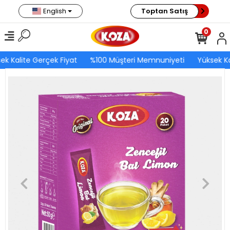
English
Toptan Satış
0
ek Kalite Gerçek Fiyat
%100 Müşteri Memnuniyeti
Yüksek Ka