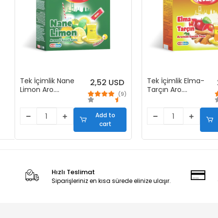
Tek İçimlik Nane
Tek İçimlik Elma-
2,52 USD
Limon Aro.
Tarçın Aro.
(9)
İçecek Tozu (50
İçecek Tozu (40
Stick)
Stick)
Add to
cart
Hızlı Teslimat
Siparişleriniz en kısa sürede elinize ulaşır.