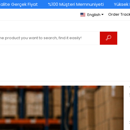
te Gerçek Fiyat
%100 Müşteri Memnuniyeti
Yüksek Kal
Order Trac
English