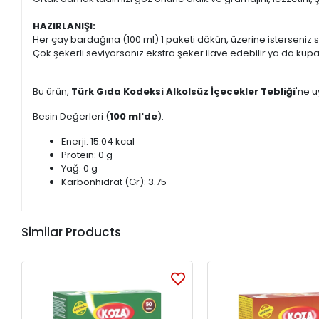
HAZIRLANIŞI:
Her çay bardağına (100 ml) 1 paketi dökün, üzerine isterseniz sı
Çok şekerli seviyorsanız ekstra şeker ilave edebilir ya da kupad
Bu ürün,
Türk Gıda Kodeksi Alkolsüz İçecekler Tebliği
'ne u
Besin Değerleri (
100 ml'de
):
Enerji: 15.04 kcal
Protein: 0 g
Yağ: 0 g
Karbonhidrat (Gr): 3.75
Similar Products