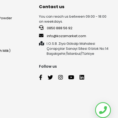
Contact us
You can reach us between 09:00 - 18:00
 Powder
on weekdays.
0850 888 56 92
info@kozamarket.com
I.O.S.B. Ziya Gökalp Mahalesi
Çorapçılar Sanayi Sitesi G blok No:14
h Milk)
Başakşehir/İstanbul/Türkiye
Follow us