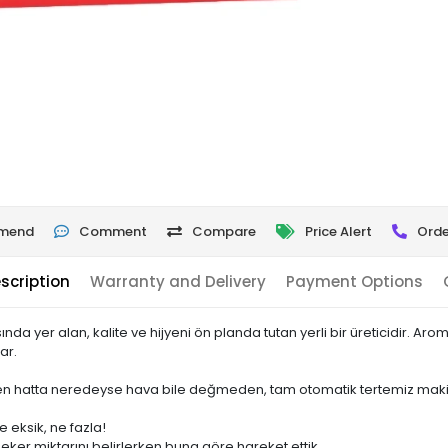
mend
Comment
Compare
Price Alert
Orde
scription
Warranty and Delivery
Payment Options
nda yer alan, kalite ve hijyeni ön planda tutan yerli bir üreticidir. A
ar.
n hatta neredeyse hava bile değmeden, tam otomatik tertemiz makine
e eksik, ne fazla!
eker miktarını belirlerken buna göre hareket ettik.