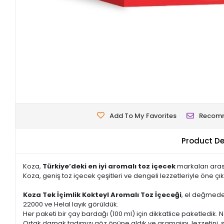
Add To My Favorites
Recom
Product De
Koza,
Türkiye’deki en iyi aromalı toz içecek
markaları arası
Koza, geniş toz içecek çeşitleri ve dengeli lezzetleriyle öne çık
Koza Tek İçimlik Kokteyl Aromalı Toz İçeceği
, el değmede
22000 ve Helal layık görüldük.
Her paketi bir çay bardağı (100 ml) için dikkatlice paketledik. N
Ortak damak tadımızı göz önüne aldık ve gramajını, lezzetini, ş