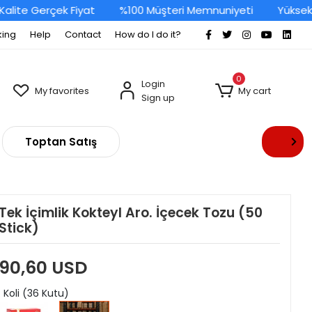
ite Gerçek Fiyat
%100 Müşteri Memnuniyeti
Yüksek Ka
king
Help
Contact
How do I do it?
0
Login
My favorites
My cart
Sign up
Toptan Satış
Tek İçimlik Kokteyl Aro. İçecek Tozu (50
Stick)
90,60 USD
: Koli (36 Kutu)