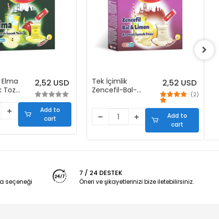
k Elma
Tek İçimlik
2,52 USD
2,52 USD
k Tozu
Zencefil-Bal-
(2)
Limon Aro.
İçecek Tozu (40
Add to
Stick)
Add to
cart
cart
7 / 24 DESTEK
a seçeneği
Öneri ve şikayetlerinizi bize iletebilirsiniz.