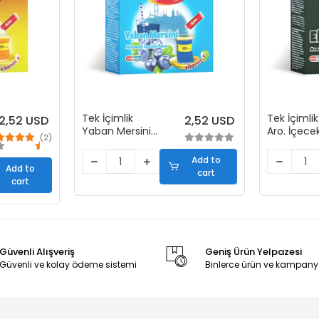
Tek İçimlik
Tek İçimli
2,52 USD
2,52 USD
Yaban Mersini
Aro. İçece
(2)
Aro. İçecek Tozu
(50 Stick)
(50 Stick)
Add to
Add to
cart
cart
Güvenli Alışveriş
Geniş Ürün Yelpazesi
Güvenli ve kolay ödeme sistemi
Binlerce ürün ve kampany