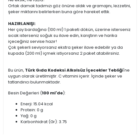
Ortak damak tadımızı göz önüne aldık ve gramajını, lezzetini,
şeker miktarını belirlerken buna göre hareket ettik.
HAZIRLANIŞI:
Her çay bardağına (100 ml) 1 paketi dökün, üzerine isterseniz
sıcak isterseniz soğuk su ilave edin, karıştırın ve harika
içeceğiniz servise hazır!
Çok şekerli seviyorsanız ekstra şeker ilave edebilir ya da
kupada (200 ml) içmek istiyorsanız 2 paket atabilirsiniz.
Bu ürün,
Türk Gıda Kodeksi Alkolsüz İçecekler Tebliği
'ne
uygun olarak üretilmiştir. C vitamini içerir. İçinde şeker ve
tatlandırıcı bulunmaktadır.
Besin Değerleri (
100 ml'de
):
Enerji: 15.04 kcal
Protein: 0 g
Yağ: 0 g
Karbonhidrat (Gr): 3.75