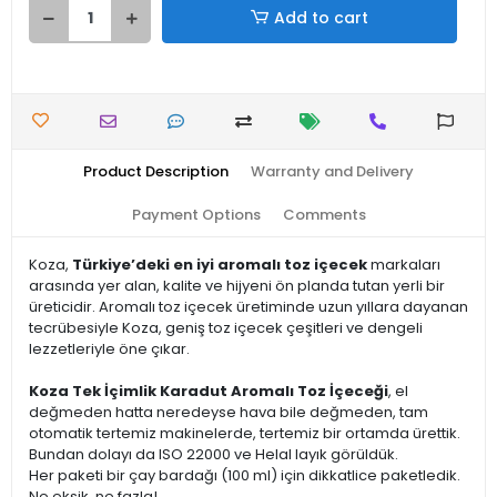
Add to cart
Product Description
Warranty and Delivery
Payment Options
Comments
Koza,
Türkiye’deki en iyi aromalı toz içecek
markaları
arasında yer alan, kalite ve hijyeni ön planda tutan yerli bir
üreticidir. Aromalı toz içecek üretiminde uzun yıllara dayanan
tecrübesiyle Koza, geniş toz içecek çeşitleri ve dengeli
lezzetleriyle öne çıkar.
Koza Tek İçimlik Karadut Aromalı Toz İçeceği
, el
değmeden hatta neredeyse hava bile değmeden, tam
otomatik tertemiz makinelerde, tertemiz bir ortamda ürettik.
Bundan dolayı da ISO 22000 ve Helal layık görüldük.
Her paketi bir çay bardağı (100 ml) için dikkatlice paketledik.
Ne eksik, ne fazla!