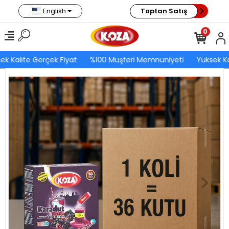
English
Toptan Satış
0
ek Kalite Gerçek Fiyat
%100 Müşteri Memnuniyeti
Yüksek Ka