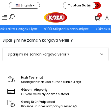
English
Toptan Satış
0
ek Kalite Gerçek Fiyat
%100 Müşteri Memnuniyeti
Yüksek Ka
Siparişim ne zaman kargoya verilir ?
Siparişim ne zaman kargoya verilir ?
Hızlı Teslimat
Siparişleriniz en kısa sürede elinize ulaşır.
Güvenli Alışveriş
Güvenli ve kolay ödeme sistemi
Geniş Ürün Yelpazesi
Binlerce ürün ve kampanya seçeneği