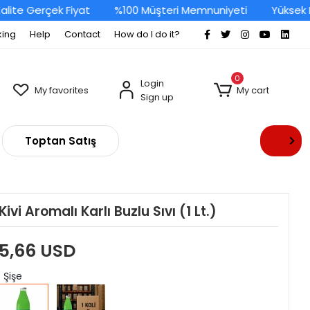
e Gerçek Fiyat
%100 Müşteri Memnuniyeti
Yüksek Kali
king
Help
Contact
How do I do it?
0
Login
My favorites
My cart
Sign up
Toptan Satış
Kivi Aromalı Karlı Buzlu Sıvı (1 Lt.)
5,66 USD
: Şişe