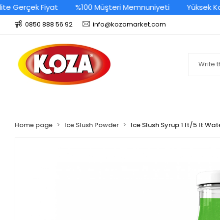
Gerçek Fiyat
%100 Müşteri Memnuniyeti
Yüksek Kalite
0850 888 56 92
info@kozamarket.com
Home page
Ice Slush Powder
Ice Slush Syrup 1 lt/5 lt Wat