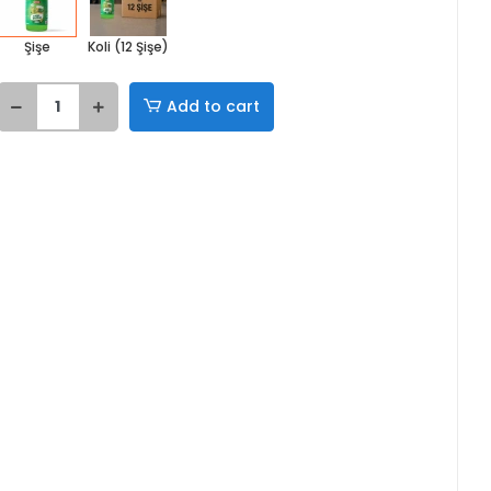
Şişe
Koli (12 Şişe)
Add to cart