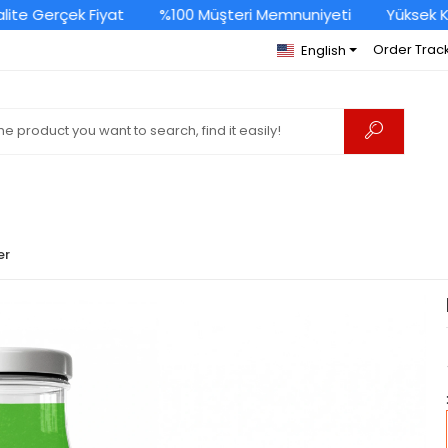
 Gerçek Fiyat
%100 Müşteri Memnuniyeti
Yüksek Kalit
Order Trac
English
er