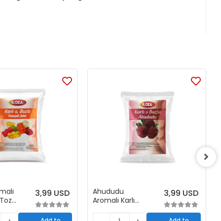
malı
Ahududu
3,99 USD
3,99 USD
 Toz
Aromalı Karlı
+5)
Buzlu Toz
Karışımı (1+5)
Add to
Add to