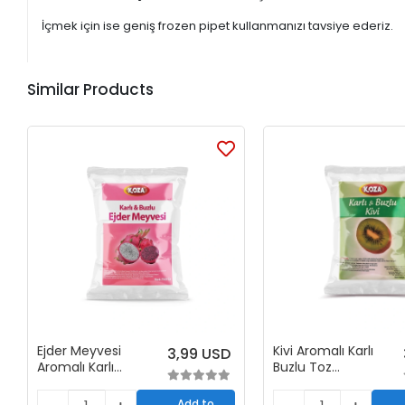
İçmek için ise geniş frozen pipet kullanmanızı tavsiye ederiz.
Similar Products
Ejder Meyvesi
Kivi Aromalı Karlı
3,99 USD
Aromalı Karlı
Buzlu Toz
Buzlu Toz
Karışımı (1+5)
Karışımı (1+5)
Add to