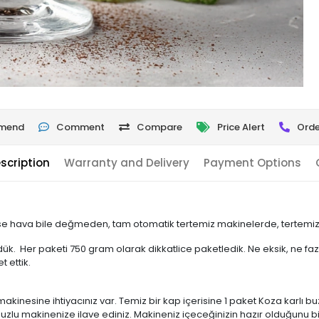
mend
Comment
Compare
Price Alert
Orde
scription
Warranty and Delivery
Payment Options
 hava bile değmeden, tam otomatik tertemiz makinelerde, tertemiz b
ldük. Her paketi 750 gram olarak dikkatlice paketledik. Ne eksik, ne f
t ettik.
kinesine ihtiyacınız var. Temiz bir kap içerisine 1 paket Koza karlı buz
zlu makinenize ilave ediniz. Makineniz içeceğinizin hazır olduğunu bi