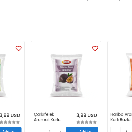
Çarkıfelek
Haribo Aro
3,99 USD
3,99 USD
Aromalı Karlı
Karlı Buzlu
Buzlu Toz
Karışımı (1
Karışımı (1+5)
Add to
Add to