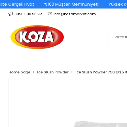
e Gerçek Fiyat
%100 Müşteri Memnuniyeti
Yüksek Kalit
0850 888 56 92
info@kozamarket.com
Home page
Ice Slush Powder
Ice Slush Powder 750 gr/5 l