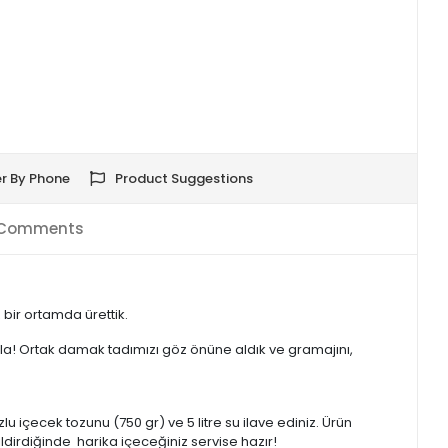
r By Phone
Product Suggestions
Comments
ir ortamda ürettik.
azla! Ortak damak tadımızı göz önüne aldık ve gramajını,
lu içecek tozunu (750 gr) ve 5 litre su ilave ediniz. Ürün
ldirdiğinde harika içeceğiniz servise hazır!