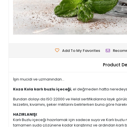
Add To My Favorites
Recom
Product De
İşin mucidi ve uzmanından...
Koza Kola karlı buzlu içeceği
, el değmeden hatta neredeyse
Bundan dolayı da ISO 22000 ve Helal sertifikalarına layık görü
lezzetini, kıvamını, şeker miktarını belirlerken buna göre hareke
HAZIRLANIŞI
:
Karlı Buzlu içeceği hazırlamak için sadece suya ve Karlı buzlu ma
tamamen suda çözünene kadar karıştırınız ve ardından karlı bu