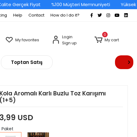
te Gerçek Fiyat
%100 Müşteri Memnuniyeti
Yüksek Kal
king
Help
Contact
How do I do it?
0
Login
My favorites
My cart
Sign up
Toptan Satış
Kola Aromalı Karlı Buzlu Toz Karışımı
(1+5)
3,99 USD
: Paket