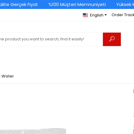
e Gerçek Fiyat
%100 Müşteri Memnuniyeti
Yüksek Kali
Order Trac
English
t Water