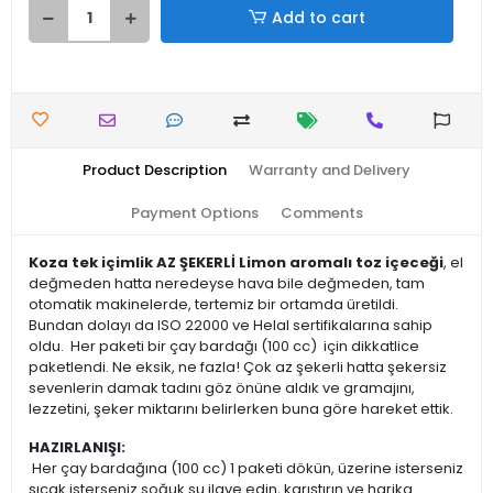
Add to cart
Product Description
Warranty and Delivery
Payment Options
Comments
Koza tek içimlik AZ ŞEKERLİ Limon aromalı toz içeceği
, el
değmeden hatta neredeyse hava bile değmeden, tam
otomatik makinelerde, tertemiz bir ortamda üretildi.
Bundan dolayı da ISO 22000 ve Helal sertifikalarına sahip
oldu. Her paketi bir çay bardağı (100 cc) için dikkatlice
paketlendi. Ne eksik, ne fazla! Çok az şekerli hatta şekersiz
sevenlerin damak tadını göz önüne aldık ve gramajını,
lezzetini, şeker miktarını belirlerken buna göre hareket ettik.
HAZIRLANIŞI:
Her çay bardağına (100 cc) 1 paketi dökün, üzerine isterseniz
sıcak isterseniz soğuk su ilave edin, karıştırın ve harika