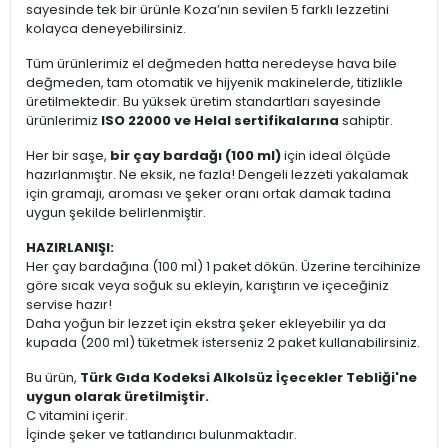
sayesinde tek bir ürünle Koza’nın sevilen 5 farklı lezzetini
kolayca deneyebilirsiniz.
Tüm ürünlerimiz el değmeden hatta neredeyse hava bile
değmeden, tam otomatik ve hijyenik makinelerde, titizlikle
üretilmektedir. Bu yüksek üretim standartları sayesinde
ürünlerimiz
ISO 22000 ve Helal sertifikalarına
sahiptir.
Her bir saşe,
bir çay bardağı (100 ml)
için ideal ölçüde
hazırlanmıştır. Ne eksik, ne fazla! Dengeli lezzeti yakalamak
için gramajı, aroması ve şeker oranı ortak damak tadına
uygun şekilde belirlenmiştir.
HAZIRLANIŞI:
Her çay bardağına (100 ml) 1 paket dökün. Üzerine tercihinize
göre sıcak veya soğuk su ekleyin, karıştırın ve içeceğiniz
servise hazır!
Daha yoğun bir lezzet için ekstra şeker ekleyebilir ya da
kupada (200 ml) tüketmek isterseniz 2 paket kullanabilirsiniz.
Bu ürün,
Türk Gıda Kodeksi Alkolsüz İçecekler Tebliği'ne
uygun olarak üretilmiştir.
C vitamini içerir.
İçinde şeker ve tatlandırıcı bulunmaktadır.