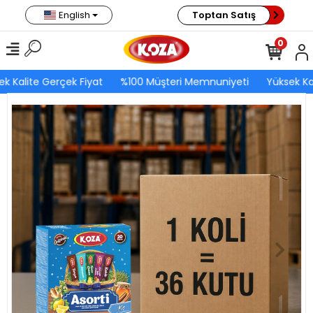
English
Toptan Satış
0
k Kalite Gerçek Fiyat
%100 Müşteri Memnuniyeti
Yüksek Kal