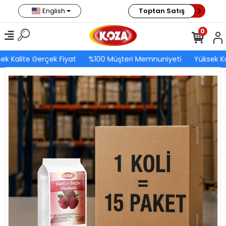
English
Toptan Satış
0
ek Kalite Gerçek Fiyat
%100 Müşteri Memnuniyeti
Yüksek Ka