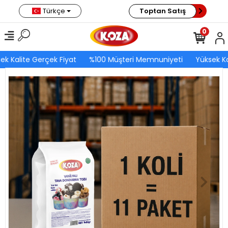
Türkçe
Toptan Satış
0
ek Kalite Gerçek Fiyat
%100 Müşteri Memnuniyeti
Yüksek Ka