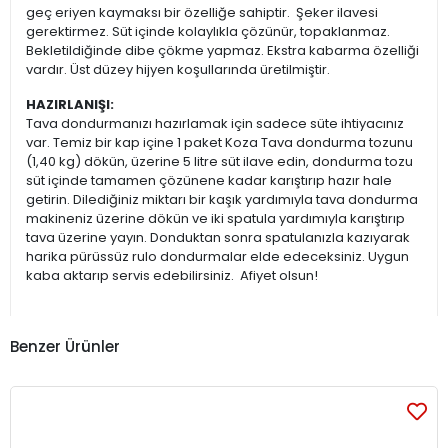
geç eriyen kaymaksı bir özelliğe sahiptir. Şeker ilavesi
gerektirmez. Süt içinde kolaylıkla çözünür, topaklanmaz.
Bekletildiğinde dibe çökme yapmaz. Ekstra kabarma özelliği
vardır. Üst düzey hijyen koşullarında üretilmiştir.
HAZIRLANIŞI:
Tava dondurmanızı hazırlamak için sadece süte ihtiyacınız
var. Temiz bir kap içine 1 paket Koza Tava dondurma tozunu
(1,40 kg) dökün, üzerine 5 litre süt ilave edin, dondurma tozu
süt içinde tamamen çözünene kadar karıştırıp hazır hale
getirin. Dilediğiniz miktarı bir kaşık yardımıyla tava dondurma
makineniz üzerine dökün ve iki spatula yardımıyla karıştırıp
tava üzerine yayın. Donduktan sonra spatulanızla kazıyarak
harika pürüssüz rulo dondurmalar elde edeceksiniz. Uygun
kaba aktarıp servis edebilirsiniz. Afiyet olsun!
Benzer Ürünler