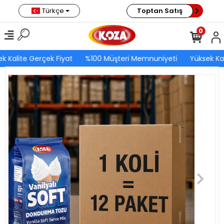
Türkçe
Toptan Satış
0
k Kalite Gerçek Fiyat
%100 Müşteri Memnuniyeti
Yüksek Kal