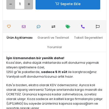
Sepete Ekle
Ürün Açıklaması
Garanti ve Teslimat
Taksit Seçenekleri
Yorumlar
İşin Uzmanından bir yenilik daha!
Koza'dan, daha düşük miktarlarda soft dondurma yapmak
isteyen işletmelere özel,
1250 gr'lık paketlerde,
sadece 5 lt süt
ile karıştıracağınız
Vanilyalı soft dondurma tozunuz artık hazır.
Kdv'si bizden, ekstra olarak KDV ödemezsiniz. Ayrıca koli
olarak sipariş verirseniz Türkiye sınırlarında kargo masrafı da
ÜCRETSİZ. Ürününüz kapınıza kadar zahmetsizce, ücretsiz
olarak ulaşır. Koza sadece en kaliteli kargo firmalarıyla çalışır
(UPS,MNG) bu sayede ürünleriniz kapınıza sapasağlam ve
sigortalı olarak ulaşır.