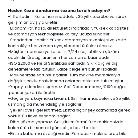
Neden Koza dondurma tozunu tercih edeyim?
-1. Kalitedir. 1. Kalite hammaddeler, 35 yıllık tecrübe ve sürekli
gelişim anlayışıyla üretilir.
-Ekonomiktir. Koza, direkt üretici fabrikadır. Yüksek kapasitesi
ve otomasyon teknolojisiyle kaliteyi ucuza sunabilir.
-Standartları sabittir. Yüksek otomasyon teknolojisi ve kalite
kontrolüyle her zaman aynı, standart ürünler alırsınız.
-Müşteri memnuniyeti esastır. 7/24 ulaşılabilir ve çözüm
odaklıdır. Ürettiği ürünlerin her zaman arkasındadır.
-ISO 22000 ve Helal Sertifikası sahibidir. Sıklıkla iç ve dış
denetimlere tabi tutulur. Kalite belgeleri bunun ispatıdır.
-Makinenizde sorunsuz çalışır. Tüm makine markalarıyla
değişik sıcaklık aralıklarında onlarca teste tabi tutulmuştur.
-Yapay tatlandırıcı içermez. Soft Dondurmamız, %100 doğal
pancar şekeri ile üretilir.
-Geç eriyen, kaymaksı kıvam. 1. Sınıf hammaddeler ve 35 yıllık
uzman gıda mühendisliğiyle sağlanır.
-Şeker ilavesi gerektirmez. Ekstra hiçbir şey katmanıza gerek
yoktur. Bu ilave ekonomi sağlar.
-Dibe çökme yapmaz. Geliştirilen formülü ile makinenizde
kalan ürün bir sonraki gün satışa hazır bekler.
-Ekstra kabarma özelliği vardır. Pompasız makinelerde bile