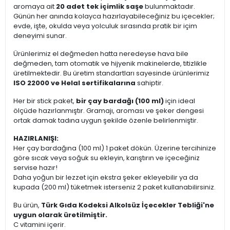
aromaya ait
20 adet tek içimlik saşe
bulunmaktadır.
Günün her anında kolayca hazırlayabileceğiniz bu içecekler;
evde, işte, okulda veya yolculuk sırasında pratik bir içim
deneyimi sunar.
Ürünlerimiz el değmeden hatta neredeyse hava bile
değmeden, tam otomatik ve hijyenik makinelerde, titizlikle
üretilmektedir. Bu üretim standartları sayesinde ürünlerimiz
ISO 22000 ve Helal sertifikalarına
sahiptir.
Her bir stick paket,
bir çay bardağı (100 ml)
için ideal
ölçüde hazırlanmıştır. Gramajı, aroması ve şeker dengesi
ortak damak tadına uygun şekilde özenle belirlenmiştir.
HAZIRLANIŞI:
Her çay bardağına (100 ml) 1 paket dökün. Üzerine tercihinize
göre sıcak veya soğuk su ekleyin, karıştırın ve içeceğiniz
servise hazır!
Daha yoğun bir lezzet için ekstra şeker ekleyebilir ya da
kupada (200 ml) tüketmek isterseniz 2 paket kullanabilirsiniz.
Bu ürün,
Türk Gıda Kodeksi Alkolsüz İçecekler Tebliği'ne
uygun olarak üretilmiştir.
C vitamini içerir.