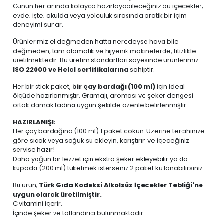
Günün her anında kolayca hazırlayabileceğiniz bu içecekler;
evde, işte, okulda veya yolculuk sırasında pratik bir içim
deneyimi sunar.
Ürünlerimiz el değmeden hatta neredeyse hava bile
değmeden, tam otomatik ve hijyenik makinelerde, titizlikle
üretilmektedir. Bu üretim standartları sayesinde ürünlerimiz
ISO 22000 ve Helal sertifikalarına
sahiptir.
Her bir stick paket,
bir çay bardağı (100 ml)
için ideal
ölçüde hazırlanmıştır. Gramajı, aroması ve şeker dengesi
ortak damak tadına uygun şekilde özenle belirlenmiştir.
HAZIRLANIŞI:
Her çay bardağına (100 ml) 1 paket dökün. Üzerine tercihinize
göre sıcak veya soğuk su ekleyin, karıştırın ve içeceğiniz
servise hazır!
Daha yoğun bir lezzet için ekstra şeker ekleyebilir ya da
kupada (200 ml) tüketmek isterseniz 2 paket kullanabilirsiniz.
Bu ürün,
Türk Gıda Kodeksi Alkolsüz İçecekler Tebliği'ne
uygun olarak üretilmiştir.
C vitamini içerir.
İçinde şeker ve tatlandırıcı bulunmaktadır.