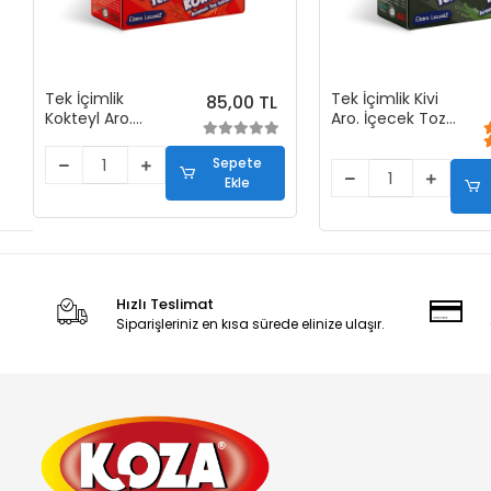
Tek İçimlik
Tek İçimlik Kivi
85,00 TL
Kokteyl Aro.
Aro. İçecek Tozu
İçecek Tozu (50
(50 Stick)
Stick)
Sepete
Ekle
Hızlı Teslimat
Siparişleriniz en kısa sürede elinize ulaşır.