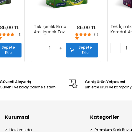
Tek İçimlik Elma
Tek İçimlik
85,00 TL
85,00 TL
Aro. İçecek Tozu
Karadut Ar
(1)
(1)
(50 Stick)
İçecek To
Stick)
Sepete
Sepete
Ekle
Ekle
Güvenli Alışveriş
Geniş Ürün Yelpazesi
Güvenli ve kolay ödeme sistemi
Binlerce ürün ve kampany
Kurumsal
Kategoriler
Hakkımızda
Premium Karlı Buzl