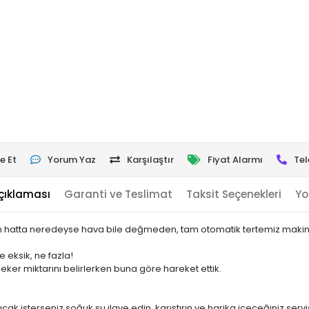
e Et
Yorum Yaz
Karşılaştır
Fiyat Alarmı
Tel
çıklaması
Garanti ve Teslimat
Taksit Seçenekleri
Yo
 hatta neredeyse hava bile değmeden, tam otomatik tertemiz makinel
e eksik, ne fazla!
eker miktarını belirlerken buna göre hareket ettik.
cak isterseniz soğuk su ilave edin, karıştırın ve harika içeceğiniz servi