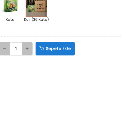
Kutu
Koli (36 Kutu)
Sepete Ekle