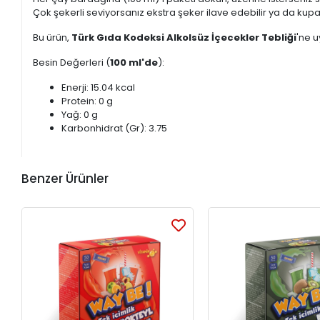
Çok şekerli seviyorsanız ekstra şeker ilave edebilir ya da kupad
Bu ürün,
Türk Gıda Kodeksi Alkolsüz İçecekler Tebliği
'ne u
Besin Değerleri (
100 ml'de
):
Enerji: 15.04 kcal
Protein: 0 g
Yağ: 0 g
Karbonhidrat (Gr): 3.75
Benzer Ürünler