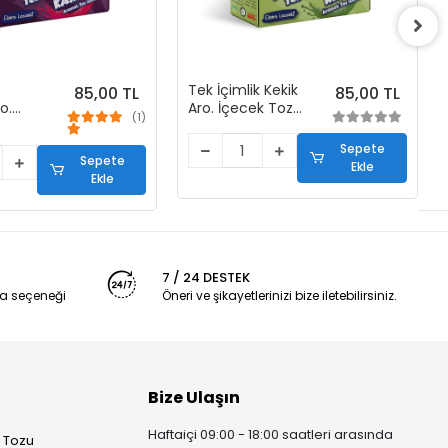
Tek İçimlik Kekik
85,00 TL
85,00 TL
o.
Aro. İçecek Tozu
(1)
zu (50
(50 Stick)
Sepete
Sepete
Ekle
Ekle
7 / 24 DESTEK
a seçeneği
Öneri ve şikayetlerinizi bize iletebilirsiniz.
Bize Ulaşın
Haftaiçi 09:00 - 18:00 saatleri arasında
u Tozu