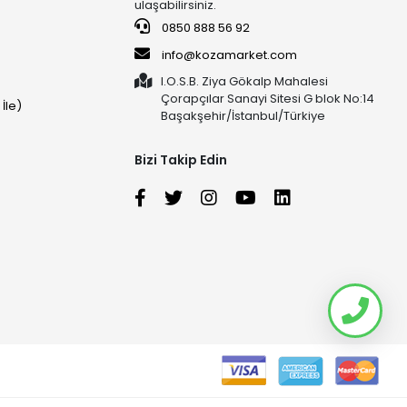
ulaşabilirsiniz.
0850 888 56 92
info@kozamarket.com
I.O.S.B. Ziya Gökalp Mahalesi
Çorapçılar Sanayi Sitesi G blok No:14
İle)
Başakşehir/İstanbul/Türkiye
Bizi Takip Edin