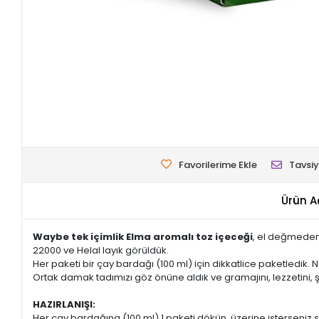
Favorilerime Ekle
Tavsiy
Ürün A
Waybe tek içimlik Elma aromalı toz içeceği
, el değmeden
22000 ve Helal layık görüldük.
Her paketi bir çay bardağı (100 ml) için dikkatlice paketledik. N
Ortak damak tadımızı göz önüne aldık ve gramajını, lezzetini, ş
HAZIRLANIŞI:
Her çay bardağına (100 ml) 1 paketi dökün, üzerine isterseniz sı