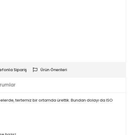
efonla Sipariş
Ürün Önerileri
rumlar
erde, tertemiz bir ortamda ürettik. Bundan dolayı da ISO
se hazır!