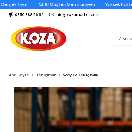
erçek Fiyat
%100 Müşteri Memnuniyeti
Yüksek Kalite G
0850 888 56 92
info@kozamarket.com
Ana Sayfa
Tek İçimlik
Way Be Tek İçimlik