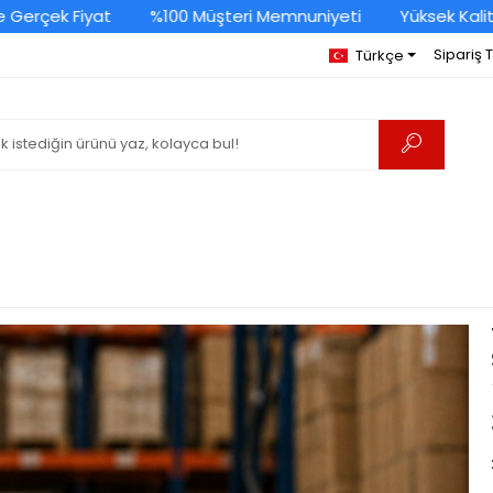
erçek Fiyat
%100 Müşteri Memnuniyeti
Yüksek Kalite 
Sipariş 
Türkçe