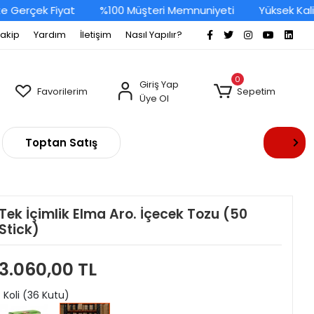
Gerçek Fiyat
%100 Müşteri Memnuniyeti
Yüksek Kalite
Takip
Yardım
İletişim
Nasıl Yapılır?
0
Giriş Yap
Favorilerim
Sepetim
Üye Ol
Toptan Satış
Tek İçimlik Elma Aro. İçecek Tozu (50
Stick)
3.060,00 TL
: Koli (36 Kutu)