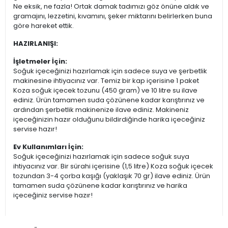
Ne eksik, ne fazla! Ortak damak tadımızı göz önüne aldık ve
gramajını, lezzetini, kıvamını, şeker miktarını belirlerken buna
göre hareket ettik.
HAZIRLANIŞI:
İşletmeler İçin:
Soğuk içeceğinizi hazırlamak için sadece suya ve şerbetlik
makinesine ihtiyacınız var. Temiz bir kap içerisine 1 paket
Koza soğuk içecek tozunu (450 gram) ve 10 litre su ilave
ediniz. Ürün tamamen suda çözünene kadar karıştırınız ve
ardından şerbetlik makinenize ilave ediniz. Makineniz
içeceğinizin hazır olduğunu bildirdiğinde harika içeceğiniz
servise hazır!
Ev Kullanımları İçin:
Soğuk içeceğinizi hazırlamak için sadece soğuk suya
ihtiyacınız var. Bir sürahi içerisine (1,5 litre) Koza soğuk içecek
tozundan 3-4 çorba kaşığı (yaklaşık 70 gr) ilave ediniz. Ürün
tamamen suda çözünene kadar karıştırınız ve harika
içeceğiniz servise hazır!