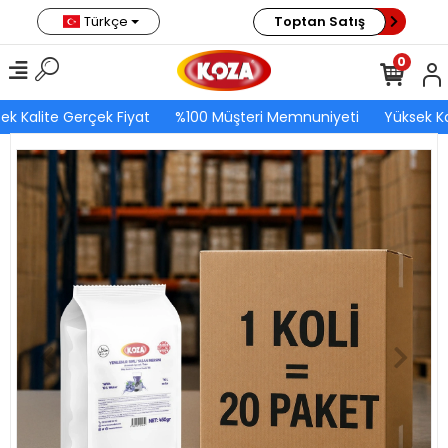
Türkçe
Toptan Satış
0
ek Kalite Gerçek Fiyat
%100 Müşteri Memnuniyeti
Yüksek Ka